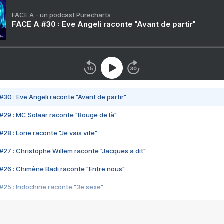
FACE A - un podcast Purecharts
FACE A #30 : Eve Angeli raconte "Avant de partir"
#30 : Eve Angeli raconte "Avant de partir"
#29 : MC Solaar raconte "Bouge de là"
28 : Lorie raconte "Je vais vite"
#27 : Christophe Willem raconte "Jacques a dit"
#26 : Chimène Badi raconte "Entre nous"
#25 : Indochine raconte "3e sexe"
#24 : Zaho raconte "C'est chelou"
#23 : Patrick Bruel raconte "Au café des délices"