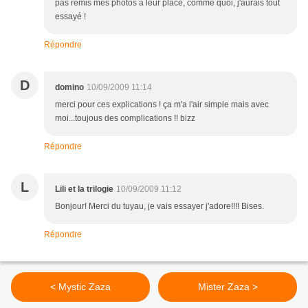
pas remis mes photos à leur place, comme quoi, j'aurais tout
essayé !
Répondre
D
domino
10/09/2009 11:14
merci pour ces explications ! ça m'a l'air simple mais avec
moi...toujous des complications !! bizz
Répondre
L
Lili et la trilogie
10/09/2009 11:12
Bonjour! Merci du tuyau, je vais essayer j'adore!!!! Bises.
Répondre
< Mystic Zaza
Mister Zaza >