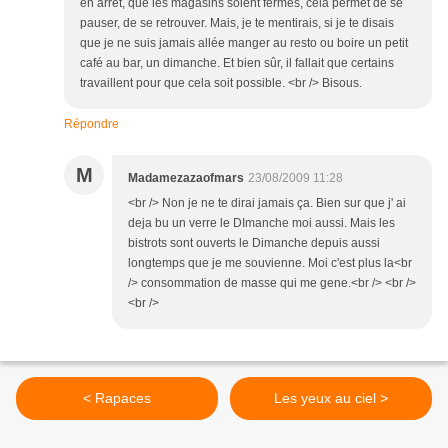
en arrêt, que les magasins soient fermés, cela permet de se
pauser, de se retrouver. Mais, je te mentirais, si je te disais
que je ne suis jamais allée manger au resto ou boire un petit
café au bar, un dimanche. Et bien sûr, il fallait que certains
travaillent pour que cela soit possible. <br /> Bisous.
Répondre
M
Madamezazaofmars
23/08/2009 11:28
<br /> Non je ne te dirai jamais ça. Bien sur que j' ai
deja bu un verre le DImanche moi aussi. Mais les
bistrots sont ouverts le Dimanche depuis aussi
longtemps que je me souvienne. Moi c'est plus la<br
/> consommation de masse qui me gene.<br /> <br />
<br />
< Rapaces
Les yeux au ciel >