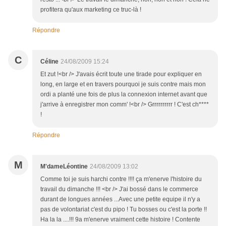
profitera qu'aux marketing ce truc-là !
Répondre
C
Céline
24/08/2009 15:24
Et zut !<br /> J'avais écrit toute une tirade pour expliquer en
long, en large et en travers pourquoi je suis contre mais mon
ordi a planté une fois de plus la connexion internet avant que
j'arrive à enregistrer mon comm' !<br /> Grrrrrrrrrr ! C'est ch****
!
Répondre
M
M'dameLéontine
24/08/2009 13:02
Comme toi je suis harchi contre !!!! ça m'enerve l'histoire du
travail du dimanche !!! <br /> J'ai bossé dans le commerce
durant de longues années ...Avec une petite equipe il n'y a
pas de volontariat c'est du pipo ! Tu bosses ou c'est la porte !!
Ha la la ....!!! 9a m'enerve vraiment cette histoire ! Contente