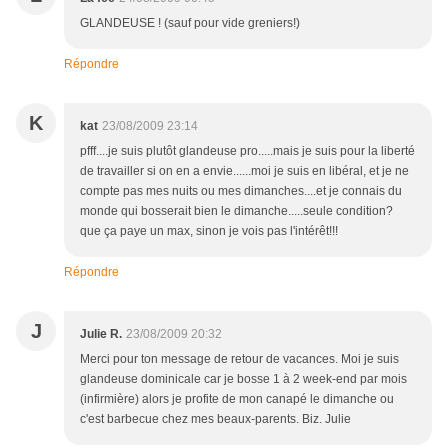
GLANDEUSE ! (sauf pour vide greniers!)
Répondre
K
kat
23/08/2009 23:14
pfff....je suis plutôt glandeuse pro.....mais je suis pour la liberté
de travailler si on en a envie......moi je suis en libéral, et je ne
compte pas mes nuits ou mes dimanches....et je connais du
monde qui bosserait bien le dimanche.....seule condition?
que ça paye un max, sinon je vois pas l'intérêt!!!
Répondre
J
Julie R.
23/08/2009 20:32
Merci pour ton message de retour de vacances. Moi je suis
glandeuse dominicale car je bosse 1 à 2 week-end par mois
(infirmière) alors je profite de mon canapé le dimanche ou
c'est barbecue chez mes beaux-parents. Biz. Julie