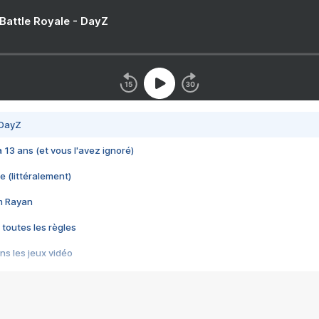
 Battle Royale - DayZ
 DayZ
 a 13 ans (et vous l'avez ignoré)
e (littéralement)
im Rayan
 toutes les règles
s les jeux vidéo
us choquant de Rockstar ? - Le scandale BULLY
e plus moche de Steam