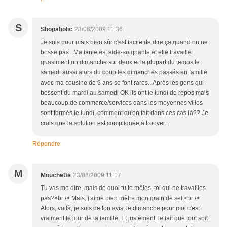
S
Shopaholic
23/08/2009 11:36
Je suis pour mais bien sûr c'est facile de dire ça quand on ne
bosse pas...Ma tante est aide-soignante et elle travaille
quasiment un dimanche sur deux et la plupart du temps le
samedi aussi alors du coup les dimanches passés en famille
avec ma cousine de 9 ans se font rares...Après les gens qui
bossent du mardi au samedi OK ils ont le lundi de repos mais
beaucoup de commerce/services dans les moyennes villes
sont fermés le lundi, comment qu'on fait dans ces cas là?? Je
crois que la solution est compliquée à trouver...
Répondre
M
Mouchette
23/08/2009 11:17
Tu vas me dire, mais de quoi tu te mêles, toi qui ne travailles
pas?<br /> Mais, j'aime bien mètre mon grain de sel.<br />
Alors, voilà, je suis de ton avis, le dimanche pour moi c'est
vraiment le jour de la famille. Et justement, le fait que tout soit