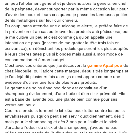
un peu l'affolement général et je deviens alors la général en chef
de la peignette, devant supporter par la même occasion leur peur
d'avoir des poux et leurs cris quand je passe les fameuses petites
dents métalliques sur leur cuir chevelu.
Du coup, sans attendre une quelconque alerte, je préfère faire de
la prévention et au cas ou trouver les produits anti pédiculose, oui
je me cultive un peu et c'est comme ça qu'on appelle une
infestation de poux (je viens de me gratter la tête trois fois en
écrivant ça), en dénichant les produits qui seront les plus adaptés
à leurs chères têtes plus si blondes mais aussi à mon mode de
consommation et à mon budget.
C'est avec ces critères que j'ai découvert la
gamme Apad'poo
de
chez Neobulle, oui j'adore cette marque, depuis très longtemps et
je l'ai déjà dit plusieurs fois alors ça m'est apparu comme une
évidence d'utiliser une fois de plus leurs produits.
La gamme de soins Apad'poo donc est constituée d'un
shampooing évidemment, d'une huile et d'un stick préventif. Elle
est à base de lavande bio, une plante bien connue pour ses
vertus anti poux.
Ces trois produits forment le kit idéal pour lutter contre les petits
envahisseurs puisqu'on peut s'en servir quotidiennement, dès 3
mois pour le shampooing et dès 3 ans pour l'huile et le stick.
J'ai adoré l'odeur du stick et du shampooing, j'avoue ne pas