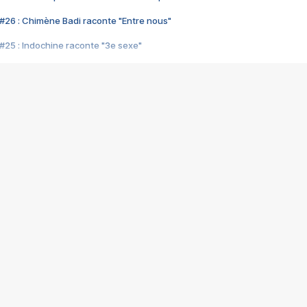
#26 : Chimène Badi raconte "Entre nous"
#25 : Indochine raconte "3e sexe"
#24 : Zaho raconte "C'est chelou"
#23 : Patrick Bruel raconte "Au café des délices"
#22 : Kyo raconte "Le chemin"
#21 : Nolwenn Leroy raconte "Cassé"
#20 : Patrick Hernandez raconte "Born to be alive"
#19 : Lorie raconte "Près de moi"
#18 : Michael Jones raconte "A nos actes manqués" (avec Jean-Jacque
#17 : Khaled raconte "Aïcha"
#16 : Corneille raconte "Parce qu'on vient de loin"
#15 : Indochine raconte "L'aventurier"