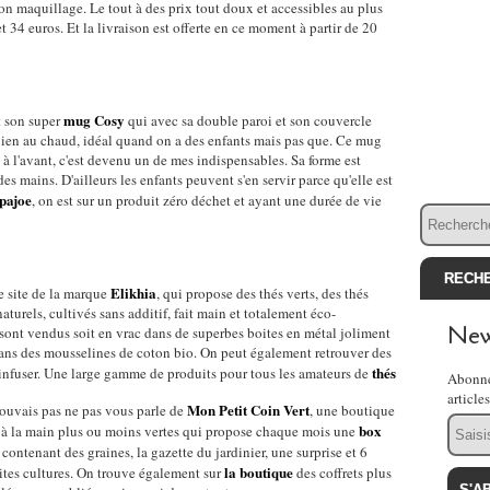
son maquillage. Le tout à des prix tout doux et accessibles au plus
 34 euros. Et la livraison est offerte en ce moment à partir de 20
mug Cosy
t son super
qui avec sa double paroi et son couvercle
 bien au chaud, idéal quand on a des enfants mais pas que. Ce mug
 à l'avant, c'est devenu un de mes indispensables. Sa forme est
s mains. D'ailleurs les enfants peuvent s'en servir parce qu'elle est
pajoe
, on est sur un produit zéro déchet et ayant une durée de vie
Elikhia
e site de la marque
, qui propose des thés verts, des thés
turels, cultivés sans additif, fait main et totalement éco-
New
sont vendus soit en vrac dans de superbes boites en métal joliment
dans des mousselines de coton bio. On peut également retrouver des
thés
infuser. Une large gamme de produits pour tous les amateurs de
Abonne
article
Mon Petit Coin Vert
pouvais pas ne pas vous parle de
, une boutique
Email
box
éjà la main plus ou moins vertes qui propose chaque mois une
ontenant des graines, la gazette du jardinier, une surprise et 6
la boutique
tites cultures. On trouve également sur
des coffrets plus