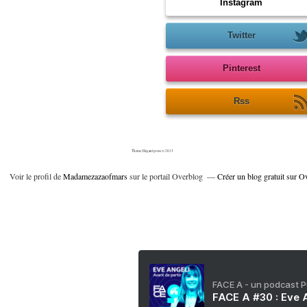
Instagram
Twitter
Pinterest
Rss
Theme: Elegant press © 2013
Voir le profil de
Madamezazaofmars
sur le portail Overblog
Créer un blog gratuit sur O
FACE A - un podcast 
FACE A #30 : Eve A