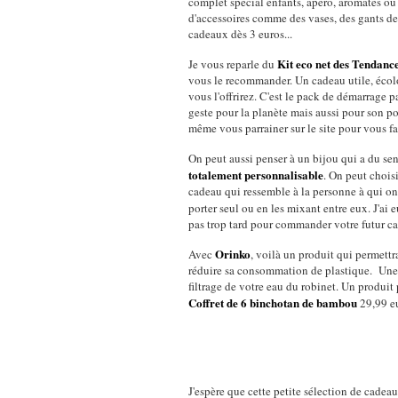
complet spécial enfants, apéro, aromates ou
d'accessoires comme des vases, des gants d
cadeaux dès 3 euros...
Kit eco net des Tendan
Je vous reparle du
vous le recommander. Un cadeau utile, écolo
vous l'offrirez. C'est le pack de démarrage pa
geste pour la planète mais aussi pour son p
même vous parrainer sur le site pour vous f
On peut aussi penser à un bijou qui a du se
totalement personnalisable
. On peut choisi
cadeau qui ressemble à la personne à qui on 
porter seul ou en les mixant entre eux. J'ai
pas trop tard pour commander votre futur ca
Orinko
Avec
, voilà un produit qui permettr
réduire sa consommation de plastique. Une 
filtrage de votre eau du robinet. Un produit
Coffret de 6 binchotan de bambou
29,99 e
J'espère que cette petite sélection de cadea