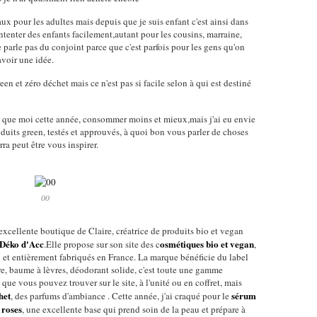
eaux pour les adultes mais depuis que je suis enfant c'est ainsi dans
ntenter des enfants facilement,autant pour les cousins, marraine,
e parle pas du conjoint parce que c'est parfois pour les gens qu'on
'avoir une idée.
een et zéro déchet mais ce n'est pas si facile selon à qui est destiné
s que moi cette année, consommer moins et mieux,mais j'ai eu envie
oduits green, testés et approuvés, à quoi bon vous parler de choses
rra peut être vous inspirer.
00
l'excellente boutique de Claire, créatrice de produits bio et vegan
Déko d'Acc
osmétiques bio et vegan
.Elle propose sur son site des c
,
et entièrement fabriqués en France. La marque bénéficie du label
e, baume à lèvres, déodorant solide, c'est toute une gamme
que vous pouvez trouver sur le site, à l'unité ou en coffret, mais
het
sérum
, des parfums d'ambiance . Cette année, j'ai craqué pour le
 roses
, une excellente base qui prend soin de la peau et prépare à