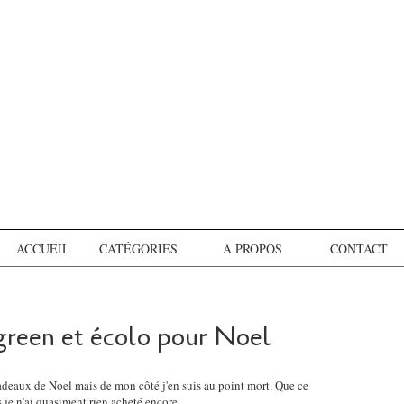
ACCUEIL
CATÉGORIES
A PROPOS
CONTACT
 green et écolo pour Noel
cadeaux de Noel mais de mon côté j'en suis au point mort. Que ce
 je n'ai quasiment rien acheté encore