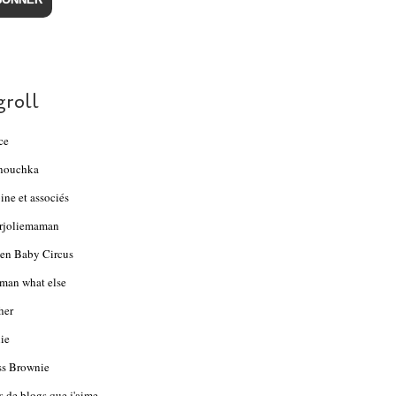
groll
ce
nouchka
ine et associés
rjoliemaman
en Baby Circus
an what else
her
ie
s Brownie
s de blogs que j'aime...