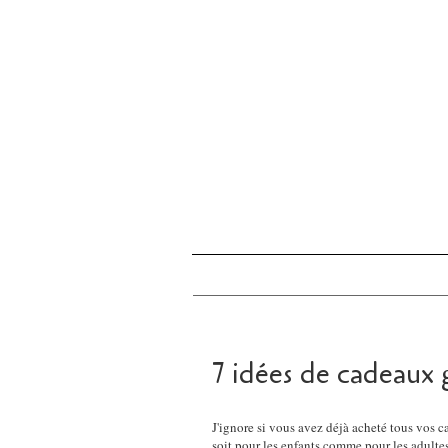
7 idées de cadeaux
J'ignore si vous avez déjà acheté tous vos 
soit pour les enfants comme pour les adultes