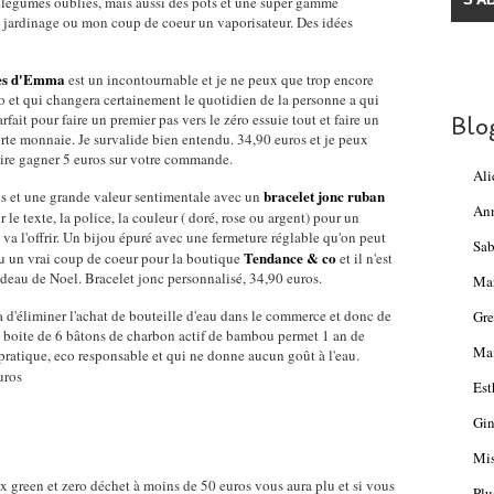
 légumes oubliés, mais aussi des pots et une super gamme
e jardinage ou mon coup de coeur un vaporisateur. Des idées
ces d'Emma
est un incontournable et je ne peux que trop encore
 et qui changera certainement le quotidien de la personne a qui
rfait pour faire un premier pas vers le zéro essuie tout et faire un
Blo
orte monnaie. Je survalide bien entendu. 34,90 euros et je peux
aire gagner 5 euros sur votre commande.
Ali
bracelet jonc ruban
ns et une grande valeur sentimentale avec un
An
r le texte, la police, la couleur ( doré, rose ou argent) pour un
va l'offrir. Un bijou épuré avec une fermeture réglable qu'on peut
Sab
Tendance & co
 eu un vrai coup de coeur pour la boutique
et il n'est
deau de Noel. Bracelet jonc personnalisé, 34,90 euros.
Ma
a d'éliminer l'achat de bouteille d'eau dans le commerce et donc de
Gre
boite de 6 bâtons de charbon actif de bambou permet 1 an de
Mam
 pratique, eco responsable et qui ne donne aucun goût à l'eau.
uros
Est
Gin
Mis
ux green et zero déchet à moins de 50 euros vous aura plu et si vous
Plu