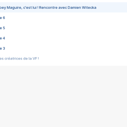
bey Maguire, c'est lui ! Rencontre avec Damien Witecka
e 6
e 5
e 4
e 3
s créatrices de la VF !
e 2
e 1
e Mektoub My Love arrive enfin ! Rencontre avec Shaïn Boumedine et Sal
i : après Toni en famille
elle réalise le bouleversant Dites lui que je l'aime
ais ! Rencontre autour de Vie privée de Rebecca Zlotowski