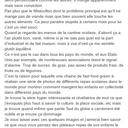
demi pensionnaire comme les autres. Il mange apparemment
mais sans conviction.
Pas plus que le Mistouflon dont le problème principal est qu'il ne
mange pas de viande mais que bien souvent elle touche les
autres aliments. Ca peut paraitre stupide à certains mais pour lui
c'est un réel souci.
Quand je regarde les menus de la cantine scolaire, d'abord ça a
l'air plutôt bon, varié, même si je ne sais pas quel est la part
d'industriel et de fait maison, mais à vue d'oeil ça me semble
plutôt équilibré.
Ce n'est pas le cas dans tous les pays du monde, et aux Etats
Unis par exemple, de nombreuses associations tirent le signal
d'alarme. Trop de sucres, de gras, pas assez de produits frais, de
fruits ou de légumes...
C'est la raison pour laquelle une chaine de fast food green à
réaliser une série de photos de différents repas scolaires dans le
monde pour montrer comment mangent les enfants en collectivité
dans différents pays du monde.
Je trouve la série hyper intéressante et révélatrice de tout ce que
j'évoquais plus haut à savoir la culture, la place sociale, etc mais
je trouve quand même que partie Sud du globe a carrément été
oublié et je trouve ça dommage.
Je vous laisse avec ces quelques images et j'aimerai bien savoir
ce que vous vous pensez des plateaux repas de vos enfants le