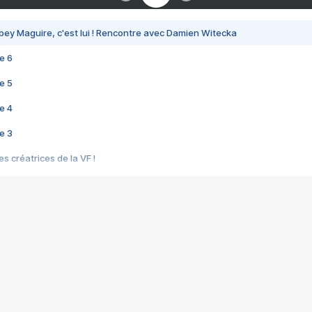
bey Maguire, c'est lui ! Rencontre avec Damien Witecka
e 6
e 5
e 4
e 3
s créatrices de la VF !
e 2
e 1
e Mektoub My Love arrive enfin ! Rencontre avec Shaïn Boumedine et Sal
i : après Toni en famille
elle réalise le bouleversant Dites lui que je l'aime
ais ! Rencontre autour de Vie privée de Rebecca Zlotowski