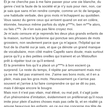
Et je ne cherche pas à me faire passer pour une oie blanche, du
genre c'est la faute de la société et je n'y suis pour rien, non, car
je sais que sans m'en rendre compte, comme un tic de langage,
une habitude verbale, des gros mots m'échappent au quotidien.
Vous savez du genre ceux qui arrivent quand on est en colère,
étonnée, heureux même parfois du style p****n, ben m***e alors,
ou fais c***r. Je n'en suis pas fière croyez moi.
Je m'auto censure et je reprends les deux plus grands enfants de
la maison, surtout la lycéenne qui ponctue ses phrases de mots
grossiers, non seulement parce que ça m'agace, l'hôpital qui se
fout de la charité oui je sais, et que ça dénote un grand manque
de vocabulaire, mon côté maitre Capello sans doute, mais surtout
parce qu'il y a des petites oreilles qui trainent et un Mistouflon
prêt à répéter tout ce qu'il entend.
Et la première fois qu'il a placé un p****n à bon escient ça
surprend. Le reste du temps, il répète par amusement mais moi
ça ne me fait pas vraiment rire. J'aime ses bons mots, et il en a
plein, mais pas les gros mots. Heureusement ça n'arrive pas
souvent et j'arrive à lui faire comprendre ce qui se dit ou pas,
mais il dérape encore le bougre.
Mais non il n'est pas vilain, mal élévé, ou mal poli, il s'agit juste
d'un phénomène d'imitation, évidemment on préfèrerait qu'il nous
imite pour plein d'autres choses mais pas celle là, et en réalité ça
amuse beaucoup les enfants, en ce qui me concerne ma tête de