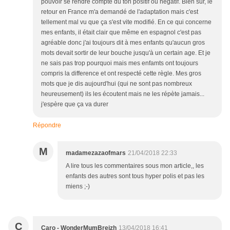
pouvoir se rendre compte du ton positif ou négatif. Bien sûr, le
retour en France m'a demandé de l'adaptation mais c'est
tellement mal vu que ça s'est vite modifié. En ce qui concerne
mes enfants, il était clair que même en espagnol c'est pas
agréable donc j'ai toujours dit à mes enfants qu'aucun gros
mots devait sortir de leur bouche jusqu'à un certain age. Et je
ne sais pas trop pourquoi mais mes enfamts ont toujours
compris la difference et ont respecté cette règle. Mes gros
mots que je dis aujourd'hui (qui ne sont pas nombreux
heureusement) ils les écoutent mais ne les répète jamais...
j'espère que ça va durer
Répondre
M
madamezazaofmars
21/04/2018 22:33
A lire tous les commentaires sous mon article,, les
enfants des autres sont tous hyper polis et pas les
miens ;-)
C
Caro - WonderMumBreizh
13/04/2018 16:41