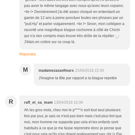
pas avoir le même langage avec nous qu'avec leurs copains.
<br /> Dernièrement j'ai été assez choqué en entendant un
gamin de 12 ans à peine ponctuer toutes ses phrases par un
"pu£¤!µ" et parler vulgairement. <br /> Sinon, mon collégien a
raconté une magnifique blague cochonne à côté de Chichi
qui n'a rien compris mais trouve très drôle de la répéter -_-
J'étais en colère sur ce coup là.
Répondre
M
madamezazaofmars
21/04/2018 22:34
J'imagine ta tête par rapport a la blague repetée
R
raff_et_sa_team
13/04/2018 10:39
Ah les gros mots, chez moi le p****n sort tout seul plusieurs
fois par jour, je sais ce n'est pas bien mais c'est plus fort que
moi, mon homme ne supporte pas cela et les enfants sont
habitués à ce que je me fasse reprendre donc je pense que
c'est pour cela qu'ils n'en disent pratiquement pas.<br /> Par