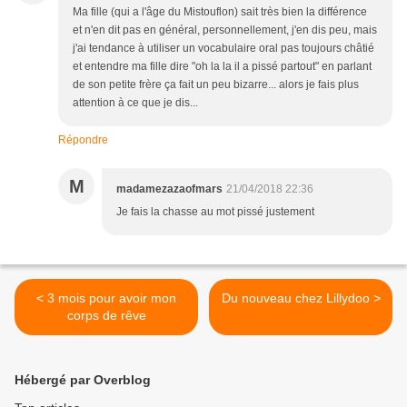
Ma fille (qui a l'âge du Mistouflon) sait très bien la différence
et n'en dit pas en général, personnellement, j'en dis peu, mais
j'ai tendance à utiliser un vocabulaire oral pas toujours châtié
et entendre ma fille dire "oh la la il a pissé partout" en parlant
de son petite frère ça fait un peu bizarre... alors je fais plus
attention à ce que je dis...
Répondre
M
madamezazaofmars
21/04/2018 22:36
Je fais la chasse au mot pissé justement
< 3 mois pour avoir mon
Du nouveau chez Lillydoo >
corps de rêve
Hébergé par Overblog