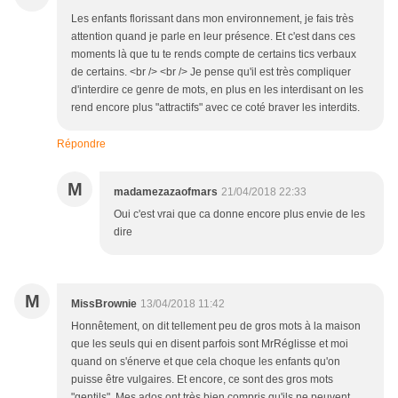
Les enfants florissant dans mon environnement, je fais très
attention quand je parle en leur présence. Et c'est dans ces
moments là que tu te rends compte de certains tics verbaux
de certains. <br /> <br /> Je pense qu'il est très compliquer
d'interdire ce genre de mots, en plus en les interdisant on les
rend encore plus "attractifs" avec ce coté braver les interdits.
Répondre
M
madamezazaofmars
21/04/2018 22:33
Oui c'est vrai que ca donne encore plus envie de les
dire
M
MissBrownie
13/04/2018 11:42
Honnêtement, on dit tellement peu de gros mots à la maison
que les seuls qui en disent parfois sont MrRéglisse et moi
quand on s'énerve et que cela choque les enfants qu'on
puisse être vulgaires. Et encore, ce sont des gros mots
"gentils". Mes ados ont très bien compris qu'ils ne peuvent