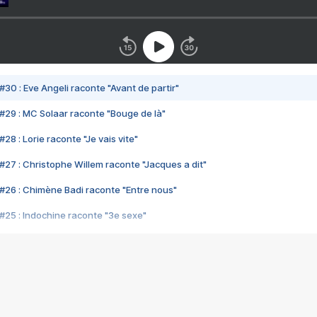
#30 : Eve Angeli raconte "Avant de partir"
#29 : MC Solaar raconte "Bouge de là"
28 : Lorie raconte "Je vais vite"
#27 : Christophe Willem raconte "Jacques a dit"
#26 : Chimène Badi raconte "Entre nous"
#25 : Indochine raconte "3e sexe"
#24 : Zaho raconte "C'est chelou"
#23 : Patrick Bruel raconte "Au café des délices"
#22 : Kyo raconte "Le chemin"