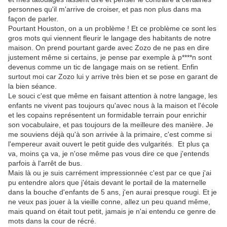
personnes qu'il m'arrive de croiser, et pas non plus dans ma
façon de parler.
Pourtant Houston, on a un problème ! Et ce problème ce sont les
gros mots qui viennent fleurir le langage des habitants de notre
maison. On prend pourtant garde avec Zozo de ne pas en dire
justement même si certains, je pense par exemple à p****n sont
devenus comme un tic de langage mais on se retient. Enfin
surtout moi car Zozo lui y arrive très bien et se pose en garant de
la bien séance.
Le souci c'est que même en faisant attention à notre langage, les
enfants ne vivent pas toujours qu'avec nous à la maison et l'école
et les copains représentent un formidable terrain pour enrichir
son vocabulaire, et pas toujours de la meilleure des manière. Je
me souviens déjà qu'à son arrivée à la primaire, c'est comme si
l'empereur avait ouvert le petit guide des vulgarités. Et plus ça
va, moins ça va, je n'ose même pas vous dire ce que j'entends
parfois à l'arrêt de bus.
Mais là ou je suis carrément impressionnée c'est par ce que j'ai
pu entendre alors que j'étais devant le portail de la maternelle
dans la bouche d'enfants de 5 ans, j'en aurai presque rougi. Et je
ne veux pas jouer à la vieille conne, allez un peu quand même,
mais quand on était tout petit, jamais je n'ai entendu ce genre de
mots dans la cour de récré.