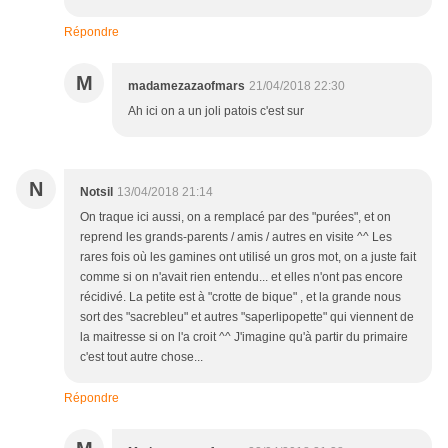
Répondre
M
madamezazaofmars
21/04/2018 22:30
Ah ici on a un joli patois c'est sur
N
Notsil
13/04/2018 21:14
On traque ici aussi, on a remplacé par des "purées", et on
reprend les grands-parents / amis / autres en visite ^^ Les
rares fois où les gamines ont utilisé un gros mot, on a juste fait
comme si on n'avait rien entendu... et elles n'ont pas encore
récidivé. La petite est à "crotte de bique" , et la grande nous
sort des "sacrebleu" et autres "saperlipopette" qui viennent de
la maitresse si on l'a croit ^^ J'imagine qu'à partir du primaire
c'est tout autre chose...
Répondre