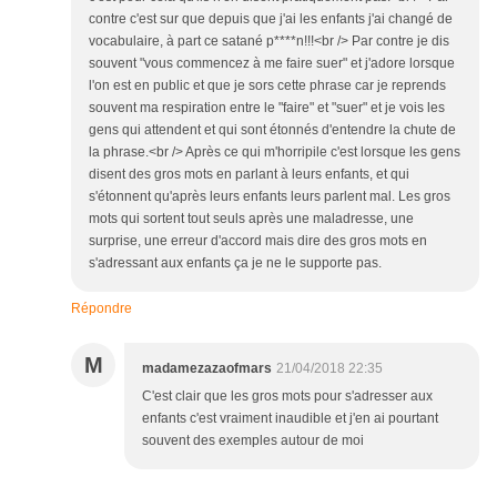
contre c'est sur que depuis que j'ai les enfants j'ai changé de
vocabulaire, à part ce satané p****n!!!<br /> Par contre je dis
souvent "vous commencez à me faire suer" et j'adore lorsque
l'on est en public et que je sors cette phrase car je reprends
souvent ma respiration entre le "faire" et "suer" et je vois les
gens qui attendent et qui sont étonnés d'entendre la chute de
la phrase.<br /> Après ce qui m'horripile c'est lorsque les gens
disent des gros mots en parlant à leurs enfants, et qui
s'étonnent qu'après leurs enfants leurs parlent mal. Les gros
mots qui sortent tout seuls après une maladresse, une
surprise, une erreur d'accord mais dire des gros mots en
s'adressant aux enfants ça je ne le supporte pas.
Répondre
M
madamezazaofmars
21/04/2018 22:35
C'est clair que les gros mots pour s'adresser aux
enfants c'est vraiment inaudible et j'en ai pourtant
souvent des exemples autour de moi