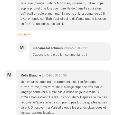
type: mec, bouffe...).<br /> Mon mari, justement, utilise un peu
trop le p....n et une fois que notre fils de 5 ans l'a sorti alors
qu'il était en colère, mon mari l'a repris et lui a demandé où il
avait entendu ça: "Bah c'est toi qui le dit Papa, quand tu es en
colère!" Ah ah, pris sur le fait! :D
Répondre
M
madamezazaofmars
21/04/2018 22:26
J'adore la chute de ton commentaire ;-)
M
Melle Blanche
14/04/2018 16:36
Je n'en utilise que trois, et rarement mais il m'échappe ::
p****n, m***e, f***s c***r. <br /> Mais je supporte très mal le
langage fleuri.<br /> Notre fille a utilisé un jour le fameux
p***n à bon escient. Ca fait un choc !<br /> Depuis elle n'a pas
récidivé. A l'école, elle ne comprend pas tout ce que les autres
disent. On est verni à Marseille entre les grands classiques et
les expressions locales.