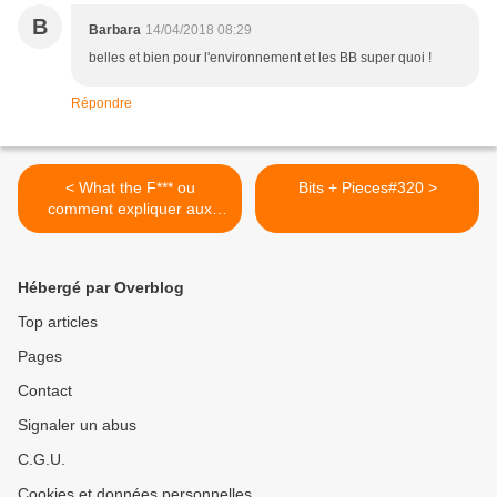
B
Barbara
14/04/2018 08:29
belles et bien pour l'environnement et les BB super quoi !
Répondre
< What the F*** ou
Bits + Pieces#320 >
comment expliquer aux
enfants de ne pas dire de
gros mots
Hébergé par Overblog
Top articles
Pages
Contact
Signaler un abus
C.G.U.
Cookies et données personnelles