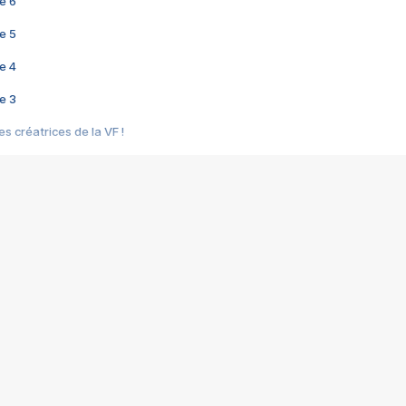
e 6
e 5
e 4
e 3
s créatrices de la VF !
e 2
e 1
e Mektoub My Love arrive enfin ! Rencontre avec Shaïn Boumedine et Sal
i : après Toni en famille
elle réalise le bouleversant Dites lui que je l'aime
ais ! Rencontre autour de Vie privée de Rebecca Zlotowski
 de Marguerite, Grave... Rencontre avec Ella Rumpf
 Les Rêveurs, un film intime sur la santé mentale