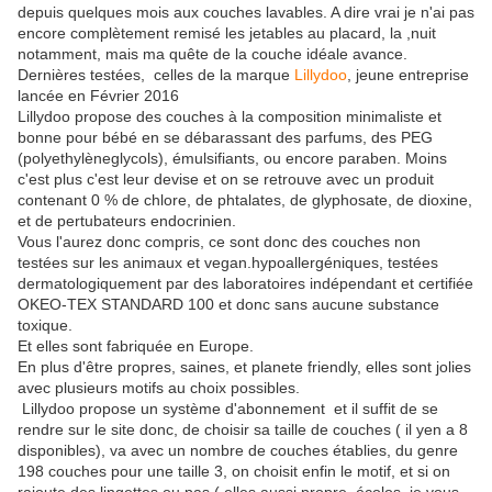
depuis quelques mois aux couches lavables. A dire vrai je n'ai pas
encore complètement remisé les jetables au placard, la ,nuit
notamment, mais ma quête de la couche idéale avance.
Dernières testées, celles de la marque
Lillydoo
, jeune entreprise
lancée en Février 2016
Lillydoo propose des couches à la composition minimaliste et
bonne pour bébé en se débarassant des parfums, des PEG
(polyethylèneglycols), émulsifiants, ou encore paraben. Moins
c'est plus c'est leur devise et on se retrouve avec un produit
contenant 0 % de chlore, de phtalates, de glyphosate, de dioxine,
et de pertubateurs endocrinien.
Vous l'aurez donc compris, ce sont donc des couches non
testées sur les animaux et vegan.hypoallergéniques, testées
dermatologiquement par des laboratoires indépendant et certifiée
OKEO-TEX STANDARD 100 et donc sans aucune substance
toxique.
Et elles sont fabriquée en Europe.
En plus d'être propres, saines, et planete friendly, elles sont jolies
avec plusieurs motifs au choix possibles.
Lillydoo propose un système d'abonnement et il suffit de se
rendre sur le site donc, de choisir sa taille de couches ( il yen a 8
disponibles), va avec un nombre de couches établies, du genre
198 couches pour une taille 3, on choisit enfin le motif, et si on