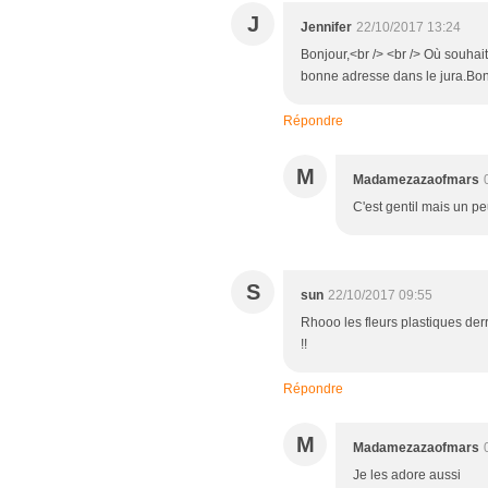
J
Jennifer
22/10/2017 13:24
Bonjour,<br /> <br /> Où souhai
bonne adresse dans le jura.Bo
Répondre
M
Madamezazaofmars
C'est gentil mais un pe
S
sun
22/10/2017 09:55
Rhooo les fleurs plastiques der
!!
Répondre
M
Madamezazaofmars
Je les adore aussi