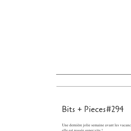
Bits + Pieces#294
Une dernière jolie semaine avant les vacances
elle est passée super vite !