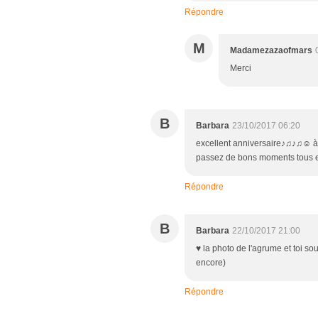
Répondre
M
Madamezazaofmars
Merci
B
Barbara
23/10/2017 06:20
excellent anniversaire♪♫♪♫☺ à 
passez de bons moments tous e
Répondre
B
Barbara
22/10/2017 21:00
♥ la photo de l'agrume et toi sou
encore)
Répondre