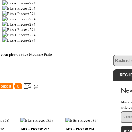
 et en photos
chez
Madame Parle
Repost
0
New
Abonne
article
Email
358
Bits + Pieces#357
Bits + Pieces#354