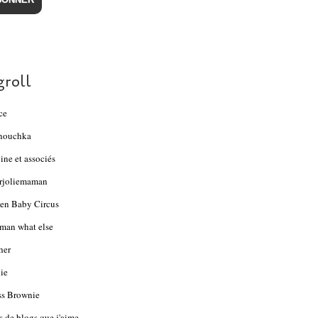
groll
ce
nouchka
ine et associés
rjoliemaman
en Baby Circus
an what else
her
ie
s Brownie
s de blogs que j'aime...