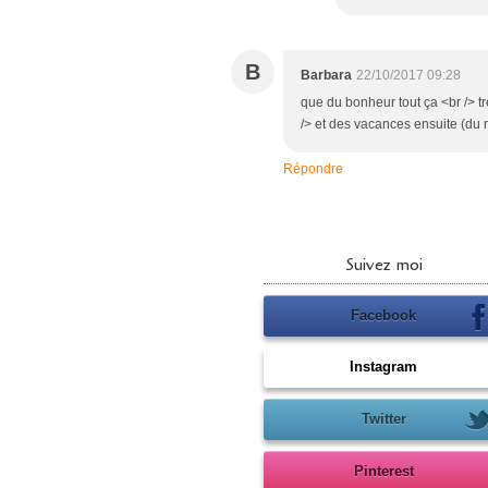
B
Barbara
22/10/2017 09:28
que du bonheur tout ça <br /> tr
/> et des vacances ensuite (du m
Répondre
Suivez moi
Facebook
Instagram
Twitter
Pinterest