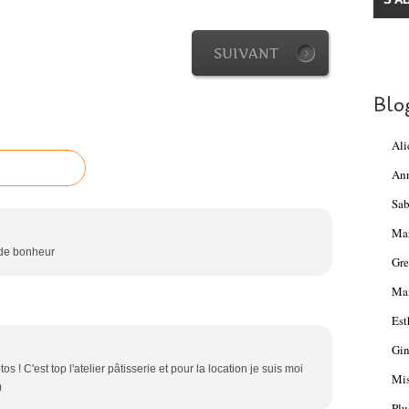
SUIVANT
Blo
Ali
An
Sab
Ma
 de bonheur
Gre
Mam
Est
Gin
 ! C'est top l'atelier pâtisserie et pour la location je suis moi
Mis
)
Plu