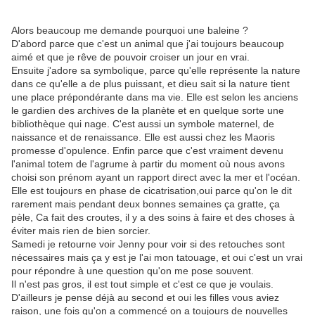
Alors beaucoup me demande pourquoi une baleine ?
D'abord parce que c'est un animal que j'ai toujours beaucoup
aimé et que je rêve de pouvoir croiser un jour en vrai.
Ensuite j'adore sa symbolique, parce qu'elle représente la nature
dans ce qu'elle a de plus puissant, et dieu sait si la nature tient
une place prépondérante dans ma vie. Elle est selon les anciens
le gardien des archives de la planète et en quelque sorte une
bibliothèque qui nage. C'est aussi un symbole maternel, de
naissance et de renaissance. Elle est aussi chez les Maoris
promesse d'opulence. Enfin parce que c'est vraiment devenu
l'animal totem de l'agrume à partir du moment où nous avons
choisi son prénom ayant un rapport direct avec la mer et l'océan.
Elle est toujours en phase de cicatrisation,oui parce qu'on le dit
rarement mais pendant deux bonnes semaines ça gratte, ça
pèle, Ca fait des croutes, il y a des soins à faire et des choses à
éviter mais rien de bien sorcier.
Samedi je retourne voir Jenny pour voir si des retouches sont
nécessaires mais ça y est je l'ai mon tatouage, et oui c'est un vrai
pour répondre à une question qu'on me pose souvent.
Il n'est pas gros, il est tout simple et c'est ce que je voulais.
D'ailleurs je pense déjà au second et oui les filles vous aviez
raison, une fois qu'on a commencé on a toujours de nouvelles