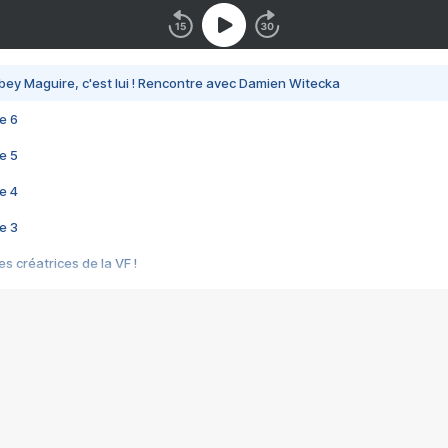
bey Maguire, c'est lui ! Rencontre avec Damien Witecka
e 6
e 5
e 4
e 3
s créatrices de la VF !
e 2
e 1
e Mektoub My Love arrive enfin ! Rencontre avec Shaïn Boumedine et Sal
i : après Toni en famille
elle réalise le bouleversant Dites lui que je l'aime