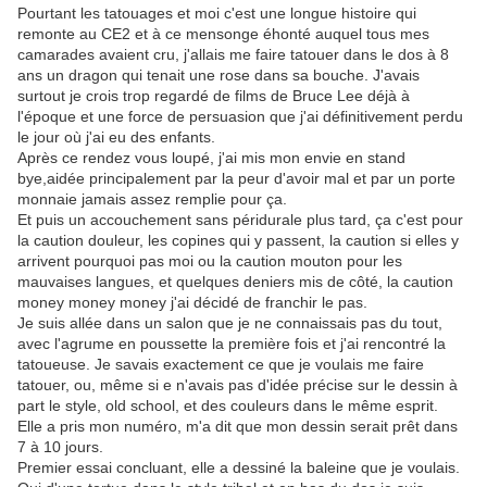
Pourtant les tatouages et moi c'est une longue histoire qui
remonte au CE2 et à ce mensonge éhonté auquel tous mes
camarades avaient cru, j'allais me faire tatouer dans le dos à 8
ans un dragon qui tenait une rose dans sa bouche. J'avais
surtout je crois trop regardé de films de Bruce Lee déjà à
l'époque et une force de persuasion que j'ai définitivement perdu
le jour où j'ai eu des enfants.
Après ce rendez vous loupé, j'ai mis mon envie en stand
bye,aidée principalement par la peur d'avoir mal et par un porte
monnaie jamais assez remplie pour ça.
Et puis un accouchement sans péridurale plus tard, ça c'est pour
la caution douleur, les copines qui y passent, la caution si elles y
arrivent pourquoi pas moi ou la caution mouton pour les
mauvaises langues, et quelques deniers mis de côté, la caution
money money money j'ai décidé de franchir le pas.
Je suis allée dans un salon que je ne connaissais pas du tout,
avec l'agrume en poussette la première fois et j'ai rencontré la
tatoueuse. Je savais exactement ce que je voulais me faire
tatouer, ou, même si e n'avais pas d'idée précise sur le dessin à
part le style, old school, et des couleurs dans le même esprit.
Elle a pris mon numéro, m'a dit que mon dessin serait prêt dans
7 à 10 jours.
Premier essai concluant, elle a dessiné la baleine que je voulais.