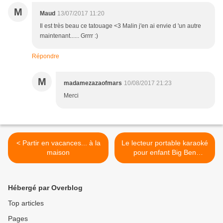
M
Maud
13/07/2017 11:20
Il est très beau ce tatouage <3 Malin j'en ai envie d 'un autre
maintenant...... Grrrr :)
Répondre
M
madamezazaofmars
10/08/2017 21:23
Merci
< Partir en vacances... à la
Le lecteur portable karaoké
maison
pour enfant Big Ben
(test,avis et surprise) >
Hébergé par Overblog
Top articles
Pages