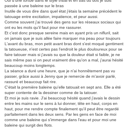
Oui d'une tortue dans le style tribal et en bas du dos je suis
passée à une baleine sur le bras
Inutile de vous dire dans quel état j'étais la semaine précédent le
tatouage entre excitation, impatience, et peur aussi.
Comme souvent j'ai trouvé des gens sur les réseaux sociaux qui
ont eu les mots qu'il faut pour me rassurer.
Et c'est donc presque sereine mais en ayant pris un nifluril, sait
on jamais que je suis allée faire marquer ma peau pour toujours
L'avant du bras, mon petit avant bras dont s'est moqué gentiment
la tatoueuse, n'est certes pas l'endroit le plus douloureux pour se
faire tatouer mais si j'avais su que la douleur était si faible, je ne
sais même pas si on peut vraiment dire qu'on a mal, j'aurai hésité
beaucoup moins longtemps.
La séance a duré une heure, que je n'ai honnêtement pas vu
passer, grâce aussi à Jenny que je remercie de m'avoir parlé,
rassuré et beaucoup fait rire.
C'était la première baleine qu'elle tatouait en sept ans. Elle a été
super contente de la dessiner comme de la tatouer.
Et moi je suis ravie. J'ai beaucoup hésité quand j'avais le dessin
entre les mains sur le sens à lui donner, tête en haut, corps en
haut, pour me rendre compte finalement qu'il peut être regardé
parfaitement dans les deux sens. Par les gens en face de moi
comme une baleine qui s'immerge dans l'eau et pour moi une
baleine qui surgit des flots.