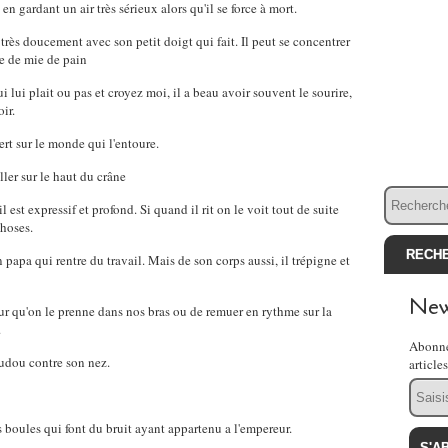
n gardant un air très sérieux alors qu'il se force à mort.
 très doucement avec son petit doigt qui fait. Il peut se concentrer
e de mie de pain
 lui plait ou pas et croyez moi, il a beau avoir souvent le sourire,
oir.
ert sur le monde qui l'entoure.
er sur le haut du crâne
 est expressif et profond. Si quand il rit on le voit tout de suite
choses.
papa qui rentre du travail. Mais de son corps aussi, il trépigne et
New
pour qu'on le prenne dans nos bras ou de remuer en rythme sur la
.
Abonne
udou contre son nez.
article
Email
boules qui font du bruit ayant appartenu a l'empereur.