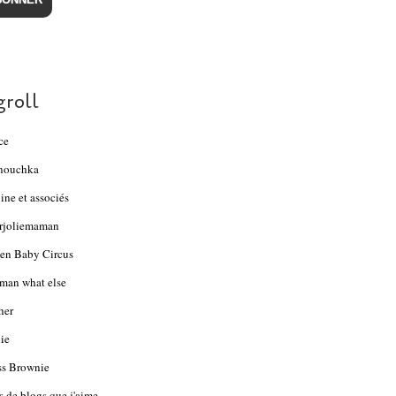
groll
ce
nouchka
ine et associés
rjoliemaman
en Baby Circus
an what else
her
ie
s Brownie
s de blogs que j'aime...