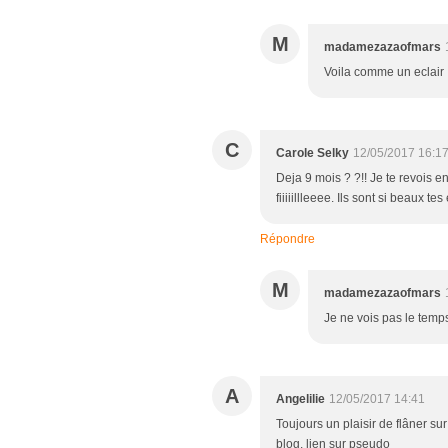
M
madamezazaofmars
Voila comme un eclair
C
Carole Selky
12/05/2017 16:1
Deja 9 mois ? ?!! Je te revois e
fiiiiillleeee. Ils sont si beaux t
Répondre
M
madamezazaofmars
Je ne vois pas le temp
A
Angelilie
12/05/2017 14:41
Toujours un plaisir de flâner su
blog. lien sur pseudo