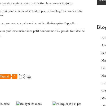
her, de me pincer aussi, de me tirer les cheveux toujours.
ntes, qui pour le moment se traduit par un arrachage en bonne et due
es.
d on prononce son prénom et combien il aime qu'on l'appelle.
Blo
 aucun problème même si ce petit bonhomme n'est pas du tout décidé
.
Ali
An
Sab
Ma
Gre
Mam
Repost
0
Est
Gin
Mis
Plu