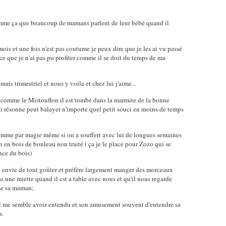
omme ça que beaucoup de mamans parlent de leur bébé quand il
ois et une fois n'est pas coutume je peux dire que je les ai vu passé
rce que je n'ai pas pu profiter comme il se doit du temps de ma
is trimestriel et nous y voila et chez lui j'aime...
ue comme le Mistouflon il est tombé dans la marmite de la bonne
qui résonne peut balayer n'importe quel petit souci en moins de temps
omme par magie même si on a souffert avec lui de longues semaines
n en bois de bouleau non traité ( ça je le place pour Zozo qui se
nce du bois)
 a envie de tout goûter et préfère largement manger des morceaux
as une miette quand il est a table avec nous et qu'il nous regarde
mme sa maman;
u'il me semble avoir entendu et son amusement souvent d'entendre sa
s.