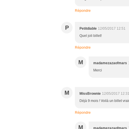
Répondre
P
Petitdiable
12/05/2017 12:51
Quel joli billet!
Répondre
M
madamezazaofmars
Merci
M
MissBrownie
12/05/2017 12:3
Déjà 9 mois ! Voilà un billet vra
Répondre
M
madamezazaofmars