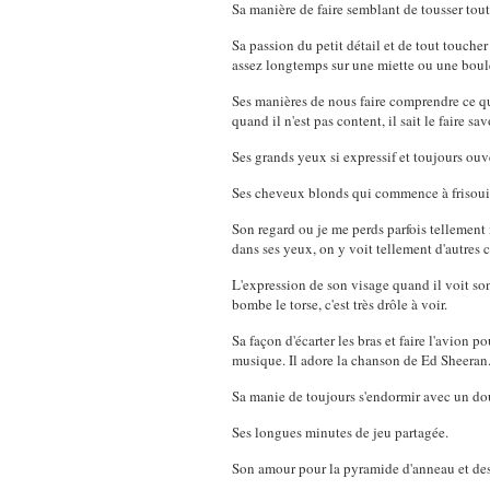
Sa manière de faire semblant de tousser tout e
Sa passion du petit détail et de tout toucher
assez longtemps sur une miette ou une boul
Ses manières de nous faire comprendre ce qui
quand il n'est pas content, il sait le faire sav
Ses grands yeux si expressif et toujours ouv
Ses cheveux blonds qui commence à frisouill
Son regard ou je me perds parfois tellement il
dans ses yeux, on y voit tellement d'autres 
L'expression de son visage quand il voit son 
bombe le torse, c'est très drôle à voir.
Sa façon d'écarter les bras et faire l'avion 
musique. Il adore la chanson de Ed Sheeran
Sa manie de toujours s'endormir avec un do
Ses longues minutes de jeu partagée.
Son amour pour la pyramide d'anneau et des 