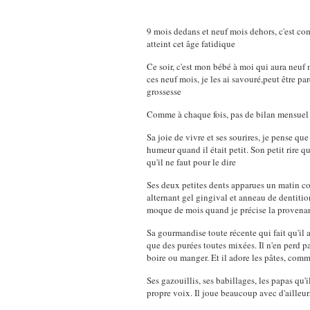
9 mois dedans et neuf mois dehors, c'est c
atteint cet âge fatidique
Ce soir, c'est mon bébé à moi qui aura neuf m
ces neuf mois, je les ai savouré,peut être pa
grossesse
Comme à chaque fois, pas de bilan mensuel ma
Sa joie de vivre et ses sourires, je pense q
humeur quand il était petit. Son petit rire 
qu'il ne faut pour le dire
Ses deux petites dents apparues un matin c
alternant gel gingival et anneau de dentitio
moque de mois quand je précise la provena
Sa gourmandise toute récente qui fait qu'il
que des purées toutes mixées. Il n'en perd p
boire ou manger. Et il adore les pâtes, co
Ses gazouillis, ses babillages, les papas q
propre voix. Il joue beaucoup avec d'ailleur