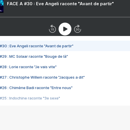
FACE A #30 : Eve Angeli raconte "Avant de partir"
#30 : Eve Angeli raconte "Avant de partir"
#29 : MC Solaar raconte "Bouge de là"
28 : Lorie raconte "Je vais vite"
#27 : Christophe Willem raconte "Jacques a dit"
#26 : Chimène Badi raconte "Entre nous"
#25 : Indochine raconte "3e sexe"
#24 : Zaho raconte "C'est chelou"
#23 : Patrick Bruel raconte "Au café des délices"
#22 : Kyo raconte "Le chemin"