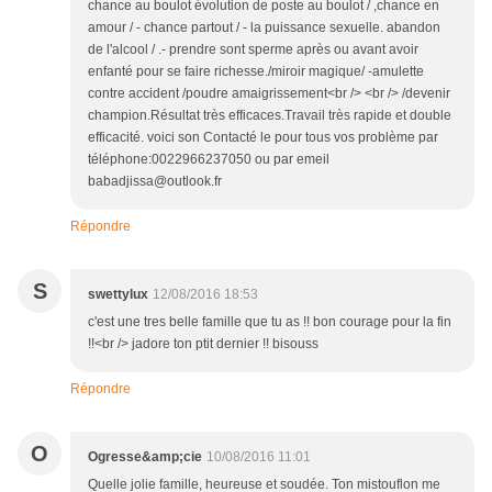
chance au boulot évolution de poste au boulot / ,chance en
amour / - chance partout / - la puissance sexuelle. abandon
de l'alcool / .- prendre sont sperme après ou avant avoir
enfanté pour se faire richesse./miroir magique/ -amulette
contre accident /poudre amaigrissement<br /> <br /> /devenir
champion.Résultat très efficaces.Travail très rapide et double
efficacité. voici son Contacté le pour tous vos problème par
téléphone:0022966237050 ou par emeil
babadjissa@outlook.fr
Répondre
S
swettylux
12/08/2016 18:53
c'est une tres belle famille que tu as !! bon courage pour la fin
!!<br /> jadore ton ptit dernier !! bisouss
Répondre
O
Ogresse&amp;cie
10/08/2016 11:01
Quelle jolie famille, heureuse et soudée. Ton mistouflon me