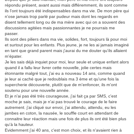
répondu présent, avant aussi mais différemment, ils sont comme
ils l'ont toujours été indispensables dans ma vie. De mon père qui
n'ose jamais trop parlé par pudeur mais dont les regards en
disent tellement long ou de ma mère avec qui on a souvent des
discussions agitées mais passionnantes je ne pourrais me
passer.
Ils sont des piliers dans ma vie, solides, fort, toujours là pour moi
et surtout pour les enfants. Plus jeune, je ne les ai jamais imaginé
en tant que grand parent mais j'aurai du me douter qu'ils allaient
m'épater.
Je les sais déjà inquiet pour moi, leur seule et unique enfant alors
quand il a fallu leur livrer cette nouvelle, jolie certes mais
étonnante malgré tout, j'ai eu a nouveau 14 ans, comme quand
je leur ai caché que je redoublais ma 3 ème et qu'une fois la
supercherie découverte, plutôt que de m'enfoncer, ils m'ont
soutenu pour une nouvelle année.
Et je n'ai pas été très courageuse, j'ai fait ça par SMS, c'est
moche je sais, mais je n'ai pas trouvé le courage de le faire
autrement. j'ai cliqué sur envoi, j'ai attendu, attendu, eu les
jambes en coton, la nausée, le souffle court en attendant de
connaitre leur réaction mais une fois de plus ils ont été bien plus
qu'à la hauteur.
Evidemment j'ai 40 ans, c'est mon choix, et ils n'avaient rien à