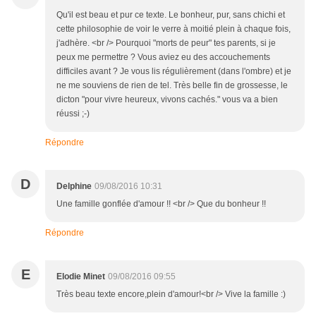
Qu'il est beau et pur ce texte. Le bonheur, pur, sans chichi et
cette philosophie de voir le verre à moitié plein à chaque fois,
j'adhère. <br /> Pourquoi "morts de peur" tes parents, si je
peux me permettre ? Vous aviez eu des accouchements
difficiles avant ? Je vous lis régulièrement (dans l'ombre) et je
ne me souviens de rien de tel. Très belle fin de grossesse, le
dicton "pour vivre heureux, vivons cachés." vous va a bien
réussi ;-)
Répondre
D
Delphine
09/08/2016 10:31
Une famille gonflée d'amour !! <br /> Que du bonheur !!
Répondre
E
Elodie Minet
09/08/2016 09:55
Très beau texte encore,plein d'amour!<br /> Vive la famille :)