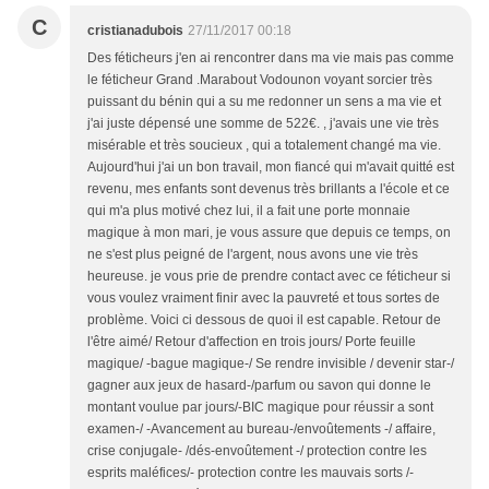
C
cristianadubois
27/11/2017 00:18
Des féticheurs j'en ai rencontrer dans ma vie mais pas comme
le féticheur Grand .Marabout Vodounon voyant sorcier très
puissant du bénin qui a su me redonner un sens a ma vie et
j'ai juste dépensé une somme de 522€. , j'avais une vie très
misérable et très soucieux , qui a totalement changé ma vie.
Aujourd'hui j'ai un bon travail, mon fiancé qui m'avait quitté est
revenu, mes enfants sont devenus très brillants a l'école et ce
qui m'a plus motivé chez lui, il a fait une porte monnaie
magique à mon mari, je vous assure que depuis ce temps, on
ne s'est plus peigné de l'argent, nous avons une vie très
heureuse. je vous prie de prendre contact avec ce féticheur si
vous voulez vraiment finir avec la pauvreté et tous sortes de
problème. Voici ci dessous de quoi il est capable. Retour de
l'être aimé/ Retour d'affection en trois jours/ Porte feuille
magique/ -bague magique-/ Se rendre invisible / devenir star-/
gagner aux jeux de hasard-/parfum ou savon qui donne le
montant voulue par jours/-BIC magique pour réussir a sont
examen-/ -Avancement au bureau-/envoûtements -/ affaire,
crise conjugale- /dés-envoûtement -/ protection contre les
esprits maléfices/- protection contre les mauvais sorts /-