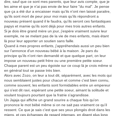
dire, sauf que ce sont mes parents, que leur avis compte, que je
les aime et que je n'ai pas envie de leur faire "du mal". Je pense
que ça a été dur a encaisser mais qu'ils n'ont rien laissé paraitre,
qu'ils sont mort de peur pour moi mais qu'ils répondront a
nouveau présent quand il le faudra, qu'ils seront ces fantastiques
papys et mamie qu'ils sont déjà pour mes trois autres enfants.
Si je dois être grand mère un jour, j'espère vraiment suivre leur
exemple, ne se melant pas de la vie de mes enfants, mais étant
là pour leur apporter un soutien sans faille.
Quand à mes propres enfants, j'appréhendais aussi un peu bien
sur l'annonce d'un nouveau bébé à la maison. Je pars du
principe qu'ils n'ont rien demandé et que quelque part, on leur
impose un nouveau petit frère ou une première petite soeur.
Chaque parent est un peu égoiste sur ce coup là je crois même si
en général tout se passe très bien.
Alors avec Zozo, on leur a tout dit, séparément, avec les mots qui
nous semblaient justes pour chacun et comme c'est bien connu,
comme souvent, les enfants sont formidables entre un empereur
qui s'est dit ravi, espérant une petite soeur, aimant la solitude et
voulant toujours pourtant que la fratrie s'agrandisse.
Un Jajaja qui affiche un grand sourire a chaque fois qu'on
prononce le mot bébé même si on ne sait pas vraiment ce qu'il
ressent. Ce que je sais c'est que ses yeux plongés droit dans les
miens, et ces échanges de regard intenses, en disent plus long