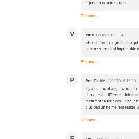
rigueur pas autres choses
Répondre
V
Vinie
12/08/2016 17:42
Ah moi c'est la sage-femme qui
comme si c'était si improbable de
Répondre
P
PetitDiable
12/08/2016 15:28
Il y a un truc étrange avec le fai
choix de vie différents. Jalous
récurrent en tous cas. Et pour l
plus pas un ne me ressemble...d
Répondre
E