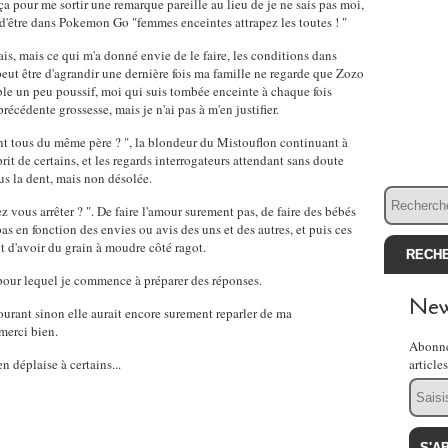
 pour me sortir une remarque pareille au lieu de je ne sais pas moi,
n d'être dans Pokemon Go "femmes enceintes attrapez les toutes ! "
sais, mais ce qui m'a donné envie de le faire, les conditions dans
 peut être d'agrandir une dernière fois ma famille ne regarde que Zozo
ble un peu poussif, moi qui suis tombée enceinte à chaque fois
écédente grossesse, mais je n'ai pas à m'en justifier.
sont tous du même père ? ", la blondeur du Mistouflon continuant à
rit de certains, et les regards interrogateurs attendant sans doute
us la dent, mais non désolée.
z vous arrêter ? ". De faire l'amour surement pas, de faire des bébés
as en fonction des envies ou avis des uns et des autres, et puis ces
t d'avoir du grain à moudre côté ragot.
 pour lequel je commence à préparer des réponses.
New
ourant sinon elle aurait encore surement reparler de ma
merci bien.
Abonne
n déplaise à certains...
article
Email