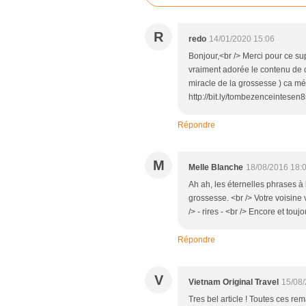
R
redo
14/01/2020 15:06
Bonjour,<br /> Merci pour ce sup
vraiment adorée le contenu de ce
miracle de la grossesse ) ca mér
http://bit.ly/tombezenceintesen
Répondre
M
Melle Blanche
18/08/2016 18:
Ah ah, les éternelles phrases à 
grossesse. <br /> Votre voisin
/> - rires - <br /> Encore et to
Répondre
V
Vietnam Original Travel
15/08/
Tres bel article ! Toutes ces rem