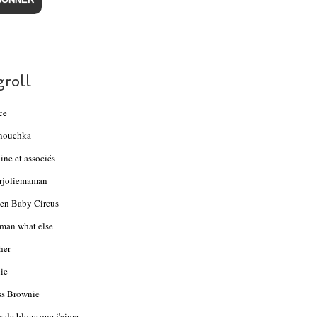
groll
ce
nouchka
ine et associés
rjoliemaman
en Baby Circus
an what else
her
ie
s Brownie
s de blogs que j'aime...