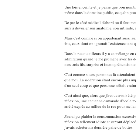
Une fois enceinte et je pense que bon nombr
même dans le domaine public, ce qu'on pourr
De par le côté médical d'abord ou il faut m
aura à dévoiler son anatomie, son intimité, m
Mais c'est comme si on appartenait aussi au
fois, ceux dont on ignorait l'existence tant 
Dans la rue ou ailleurs il y a ce mélange en
admiration quand je me promène avec les deu
mes trois fils, surprise et incompréhension a
C'est comme si ces personnes là attendaien
que moi. La sidération étant encore plus im
d'un seul coup et que personne n'était vraim
C'est ainsi que, alors que j'avoue avoir été
réflexion, une ancienne camarade d'école me c
arrêté exprès au milieu de la rue pour me lan
J'aurai pu plaider la consommation excessive
réflexion tellement idiote et surtout dépla
j'avais acheter ma dernière paire de bottes.