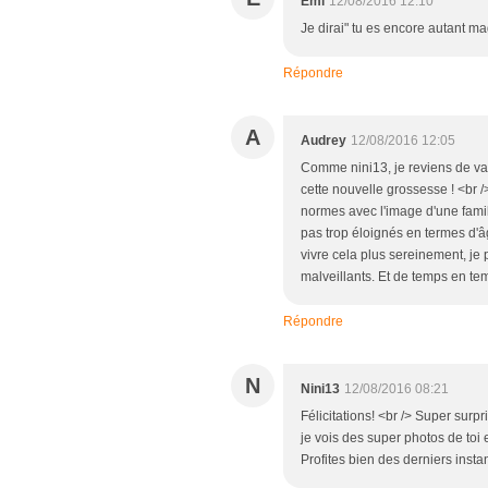
Emi
12/08/2016 12:10
Je dirai" tu es encore autant ma
Répondre
A
Audrey
12/08/2016 12:05
Comme nini13, je reviens de vac
cette nouvelle grossesse ! <br 
normes avec l'image d'une famil
pas trop éloignés en termes d'â
vivre cela plus sereinement, je
malveillants. Et de temps en temp
Répondre
N
Nini13
12/08/2016 08:21
Félicitations! <br /> Super sur
je vois des super photos de toi 
Profites bien des derniers instan