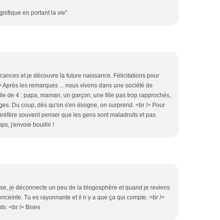
gnifique en portant la vie"
ances et je découvre la future naissance. Félicitations pour
/> Après les remarques ... nous vivons dans une société de
le de 4 : papa, maman, un garçon, une fille pas trop rapprochés,
ges. Du coup, dès qu'on s'en éloigne, on surprend. <br /> Pour
 préfère souvent penser que les gens sont maladroits et pas
s, j'envoie bouillir !
prise, je déconnecte un peu de la blogosphère et quand je reviens
enceinte. Tu es rayonnante et il n y a que ça qui compte. <br />
ts. <br /> Bises