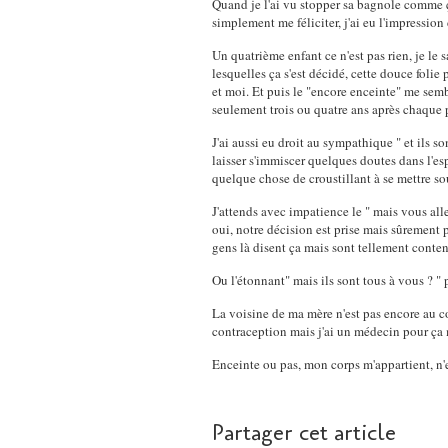
Quand je l'ai vu stopper sa bagnole comme ça
simplement me féliciter, j'ai eu l'impressio
Un quatrième enfant ce n'est pas rien, je le 
lesquelles ça s'est décidé, cette douce folie
et moi. Et puis le "encore enceinte" me sem
seulement trois ou quatre ans après chaque pr
J'ai aussi eu droit au sympathique " et ils 
laisser s'immiscer quelques doutes dans l'esp
quelque chose de croustillant à se mettre so
J'attends avec impatience le " mais vous alle
oui, notre décision est prise mais sûrement p
gens là disent ça mais sont tellement conten
Ou l'étonnant" mais ils sont tous à vous ? "
La voisine de ma mère n'est pas encore au c
contraception mais j'ai un médecin pour ça 
Enceinte ou pas, mon corps m'appartient, n'e
Partager cet article