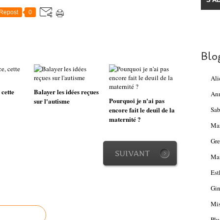
Repost
0
Blo
Ali
 cette
Balayer les idées reçues
An
Pourquoi je n'ai pas
sur l'autisme
encore fait le deuil de la
Sab
maternité ?
Ma
Gre
SUIVANT
Mam
Est
Gin
Mis
Plu