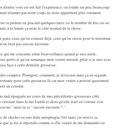
e d'entre vous en ont fait l'expérience, on tombe un peu, beaucoup
ait résumer par notre corps ne nous appartient plus vraiment.
ettre sa pudeur au placard quelques mois vu le nombre de fois ou on
ais à la limite ça reste le côté normal de la chose.
x gens, ceux qu'on connait déjà, ceux qu'on croise pour la troisième
qu'on était pas encore enceinte.
 ce qui me concerne entre bienveillance quand je suis seule,
x petits et qu'on remarque mon ventre arrondi, pitié si je suis avec
ussi face à cette dernière grossesse.
t des comptes. Pourquoi, comment, je m'excuse mais ça ne regarde
portante pour cette grossesse là car mon ventre a poussé quasiment
ent au courant.
 pas mal épargnée au cours de mes précédentes grossesses côté
roisant dans la rue Lundi et alors qu'elle était en voiture s'est
cer un " mais tu es " encore enceinte ? ".
 de chichis ou une forte aérophagie l'été mais j'ai trouvé sa
cée que je lui ai répondu comme si elle venait de me demander ou