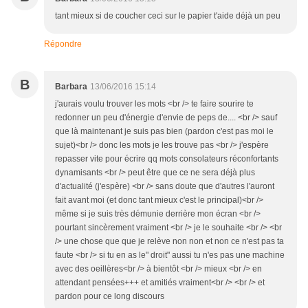
tant mieux si de coucher ceci sur le papier t'aide déjà un peu
Répondre
B
Barbara
13/06/2016 15:14
j'aurais voulu trouver les mots <br /> te faire sourire te
redonner un peu d'énergie d'envie de peps de.... <br /> sauf
que là maintenant je suis pas bien (pardon c'est pas moi le
sujet)<br /> donc les mots je les trouve pas <br /> j'espère
repasser vite pour écrire qq mots consolateurs réconfortants
dynamisants <br /> peut être que ce ne sera déjà plus
d'actualité (j'espère) <br /> sans doute que d'autres l'auront
fait avant moi (et donc tant mieux c'est le principal)<br />
même si je suis très démunie derrière mon écran <br />
pourtant sincèrement vraiment <br /> je le souhaite <br /> <br
/> une chose que que je relève non non et non ce n'est pas ta
faute <br /> si tu en as le" droit" aussi tu n'es pas une machine
avec des oeillères<br /> à bientôt <br /> mieux <br /> en
attendant pensées+++ et amitiés vraiment<br /> <br /> et
pardon pour ce long discours