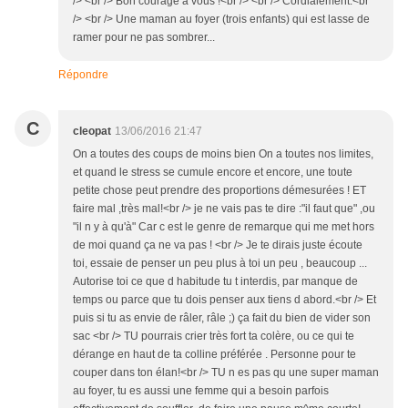
/> <br /> Bon courage à vous !<br /> <br /> Cordialement.<br
/> <br /> Une maman au foyer (trois enfants) qui est lasse de
ramer pour ne pas sombrer...
Répondre
C
cleopat
13/06/2016 21:47
On a toutes des coups de moins bien On a toutes nos limites,
et quand le stress se cumule encore et encore, une toute
petite chose peut prendre des proportions démesurées ! ET
faire mal ,très mal!<br /> je ne vais pas te dire :"il faut que" ,ou
"il n y à qu'à" Car c est le genre de remarque qui me met hors
de moi quand ça ne va pas ! <br /> Je te dirais juste écoute
toi, essaie de penser un peu plus à toi un peu , beaucoup ...
Autorise toi ce que d habitude tu t interdis, par manque de
temps ou parce que tu dois penser aux tiens d abord.<br /> Et
puis si tu as envie de râler, râle ;) ça fait du bien de vider son
sac <br /> TU pourrais crier très fort ta colère, ou ce qui te
dérange en haut de ta colline préférée . Personne pour te
couper dans ton élan!<br /> TU n es pas qu une super maman
au foyer, tu es aussi une femme qui a besoin parfois