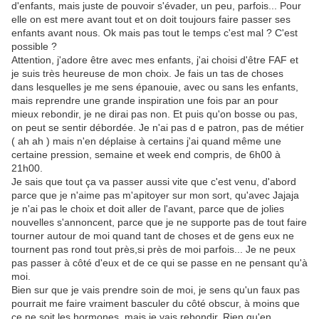
d'enfants, mais juste de pouvoir s'évader, un peu, parfois... Pour
elle on est mere avant tout et on doit toujours faire passer ses
enfants avant nous. Ok mais pas tout le temps c'est mal ? C'est
possible ?
Attention, j'adore être avec mes enfants, j'ai choisi d'être FAF et
je suis très heureuse de mon choix. Je fais un tas de choses
dans lesquelles je me sens épanouie, avec ou sans les enfants,
mais reprendre une grande inspiration une fois par an pour
mieux rebondir, je ne dirai pas non. Et puis qu'on bosse ou pas,
on peut se sentir débordée. Je n'ai pas d e patron, pas de métier
( ah ah ) mais n'en déplaise à certains j'ai quand même une
certaine pression, semaine et week end compris, de 6h00 à
21h00.
Je sais que tout ça va passer aussi vite que c'est venu, d'abord
parce que je n'aime pas m'apitoyer sur mon sort, qu'avec Jajaja
je n'ai pas le choix et doit aller de l'avant, parce que de jolies
nouvelles s'annoncent, parce que je ne supporte pas de tout faire
tourner autour de moi quand tant de choses et de gens eux ne
tournent pas rond tout près,si près de moi parfois... Je ne peux
pas passer à côté d'eux et de ce qui se passe en ne pensant qu'à
moi.
Bien sur que je vais prendre soin de moi, je sens qu'un faux pas
pourrait me faire vraiment basculer du côté obscur, à moins que
ce ne soit les hormones, mais je vais rebondir. Rien qu'en