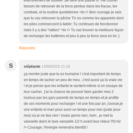
effectivement de souffler ,de faire une pause m^me courte!
besoin de retrouver de la force perdue dans les tracas, les
combats, et la routine quotidienne <br /> Bon courage je sais
que tu vas retrouver la pêche TU es comme les appareils dont
les piles commencent à faiblir; Tu continues de fonctionner
mais il y a des "ratées" <br /> Tu vas trouver la meilleure façon
de recharger tes batteries et peu à peu la force sera en toi ;)
Répondre
S
stéphanie
13/06/2016 21:18
ça montre juste que tu es humaine ! c'est important de temps
en temps de lacher un peu de mou...c'est aussi ça la vraie vie
! et je pense que les enfants le sentent même si on essaye de
leur cacher...j'ai la chance de pouvoir faire garder mes 2
loulous par les gars parents de temps en temps et je profite
de ces moments pour recharger ! et une fois par an, j'avoue,je
vire enfants et mari pour avoir un temps pour moi (juste pour
moi) où je ne fais rien ! (mais genre rien, hein...je met la
vaisselle dans le lave vaisselle 1/2 h avant leur retour !!!!)<br
/> Courage, l'énergie reviendra bientôt !