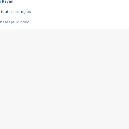
im Rayan
 toutes les règles
s les jeux vidéo
us choquant de Rockstar ? - Le scandale BULLY
e plus moche de Steam
du RÊVE tourne au CAUCHEMAR
pendant 8 heures
it… à tort
umiliés par un jeu vidéo
ire - Final Fantasy 8
ti un empire - Age of Empires
story DOFUS
tard, il crée l'un des pires jeux de tous les temps, MindsEye.