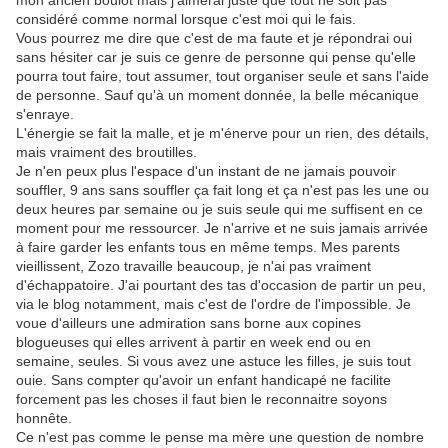
mon ancien boulot mais j'aimerai juste que tout ne soit pas
considéré comme normal lorsque c'est moi qui le fais.
Vous pourrez me dire que c'est de ma faute et je répondrai oui
sans hésiter car je suis ce genre de personne qui pense qu'elle
pourra tout faire, tout assumer, tout organiser seule et sans l'aide
de personne. Sauf qu'à un moment donnée, la belle mécanique
s'enraye.
L'énergie se fait la malle, et je m'énerve pour un rien, des détails,
mais vraiment des broutilles.
Je n'en peux plus l'espace d'un instant de ne jamais pouvoir
souffler, 9 ans sans souffler ça fait long et ça n'est pas les une ou
deux heures par semaine ou je suis seule qui me suffisent en ce
moment pour me ressourcer. Je n'arrive et ne suis jamais arrivée
à faire garder les enfants tous en même temps. Mes parents
vieillissent, Zozo travaille beaucoup, je n'ai pas vraiment
d'échappatoire. J'ai pourtant des tas d'occasion de partir un peu,
via le blog notamment, mais c'est de l'ordre de l'impossible. Je
voue d'ailleurs une admiration sans borne aux copines
blogueuses qui elles arrivent à partir en week end ou en
semaine, seules. Si vous avez une astuce les filles, je suis tout
ouie. Sans compter qu'avoir un enfant handicapé ne facilite
forcement pas les choses il faut bien le reconnaitre soyons
honnête.
Ce n'est pas comme le pense ma mère une question de nombre