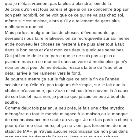
que je n'étais vraiment pas la plus à plaindre, loin de là.
Je crois qu'on est tous pareils et que si on se concentre trop sur
son petit nombril, on ne voit que ce ce qui ne va pas chez soi,
même si c'est minime, alors qu'il y a tellement de gens plus
malheureux que soi.
Mais parfois, malgré un tas de choses, d'évenements, qui
devraient nous faire relativiser, on se recroqueville sur soi même
et de nouveau les choses se mettent à ne plus aller tout à fait
dans le bon sens et c'est mon cas depuis quelques semaines.
Oui j'ai honte de le dire parce que je ne suis pas la plus a
plaindre mais en ce moment dans ce verre à moitié plein je m'y
noie un petit peu. Je me débats, ressors la tête de l'eau et un
détail arrive à me ramener vers le fond.
Je pourrais mettre ça sur le fait que ce soit la fin de l'année
scolaire et qu'elle n'a pas toujours été simple, sur le fait que la
chaleur m'assomme, que Zozo n'est pas très souvent là à cause
de son boulot mais non, je pense que je suis un peu à bout de
souffle.
Comme deux fois par an, a peu près, je fais une crise mystico
ménagère ou tout le monde m'agace à la maison,ou le manque
de reconnaissance me saute au visage. Je ne fais pas les choses
pour qu'on me dise merci, et ça ne vient pas forcement de mon
statut de MAF, je n'avais aucune reconnaissance non plus dans