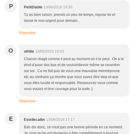
P
PetitDiable
13/06/2016 19:30
Tu as bien raison, prends un peu de temps, repose toi et
laisse le non urgent pour demain...
Répondre
O
othilie
13/06/2016 19:03
Chacun réagit comme il peut au moment où il le peut . On a le
droit d'avoir des bas et de vouloir/devoir même se recentrer
sur soi . Ca ne fait pas de vous une mauvaise mère/épouse
etc au contraire ça montre que vous savez dire stop et que
vous êtes lucide et responsable. Ressourcez vous comme
vous voulez et bon courage pour la suite ;)
Répondre
E
Estellecalim
13/06/2016 17:17
Bah dis donc, ce n'est pas une bonne période en ce moment.
Je crois qu'on est plusieurs à être complètement à bout en