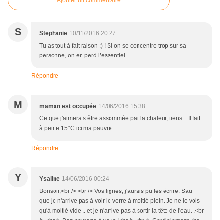
Ajouter un commentaire
S
Stephanie
10/11/2016 20:27
Tu as tout à fait raison :) ! Si on se concentre trop sur sa
personne, on en perd l’essentiel.
Répondre
M
maman est occupée
14/06/2016 15:38
Ce que j'aimerais être assommée par la chaleur, tiens... Il fait
à peine 15°C ici ma pauvre...
Répondre
Y
Ysaline
14/06/2016 00:24
Bonsoir,<br /> <br /> Vos lignes, j'aurais pu les écrire. Sauf
que je n'arrive pas à voir le verre à moitié plein. Je ne le vois
qu'à moitié vide... et je n'arrive pas à sortir la tête de l'eau...<br