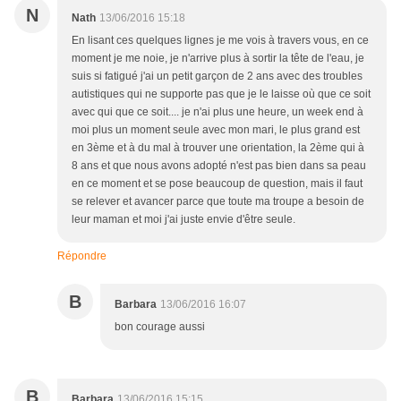
N
Nath
13/06/2016 15:18
En lisant ces quelques lignes je me vois à travers vous, en ce
moment je me noie, je n'arrive plus à sortir la tête de l'eau, je
suis si fatigué j'ai un petit garçon de 2 ans avec des troubles
autistiques qui ne supporte pas que je le laisse où que ce soit
avec qui que ce soit.... je n'ai plus une heure, un week end à
moi plus un moment seule avec mon mari, le plus grand est
en 3ème et à du mal à trouver une orientation, la 2ème qui à
8 ans et que nous avons adopté n'est pas bien dans sa peau
en ce moment et se pose beaucoup de question, mais il faut
se relever et avancer parce que toute ma troupe a besoin de
leur maman et moi j'ai juste envie d'être seule.
Répondre
B
Barbara
13/06/2016 16:07
bon courage aussi
B
Barbara
13/06/2016 15:15