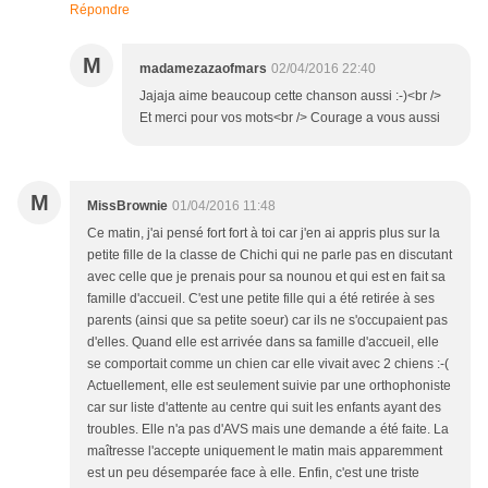
Répondre
M
madamezazaofmars
02/04/2016 22:40
Jajaja aime beaucoup cette chanson aussi :-)<br />
Et merci pour vos mots<br /> Courage a vous aussi
M
MissBrownie
01/04/2016 11:48
Ce matin, j'ai pensé fort fort à toi car j'en ai appris plus sur la
petite fille de la classe de Chichi qui ne parle pas en discutant
avec celle que je prenais pour sa nounou et qui est en fait sa
famille d'accueil. C'est une petite fille qui a été retirée à ses
parents (ainsi que sa petite soeur) car ils ne s'occupaient pas
d'elles. Quand elle est arrivée dans sa famille d'accueil, elle
se comportait comme un chien car elle vivait avec 2 chiens :-(
Actuellement, elle est seulement suivie par une orthophoniste
car sur liste d'attente au centre qui suit les enfants ayant des
troubles. Elle n'a pas d'AVS mais une demande a été faite. La
maîtresse l'accepte uniquement le matin mais apparemment
est un peu désemparée face à elle. Enfin, c'est une triste