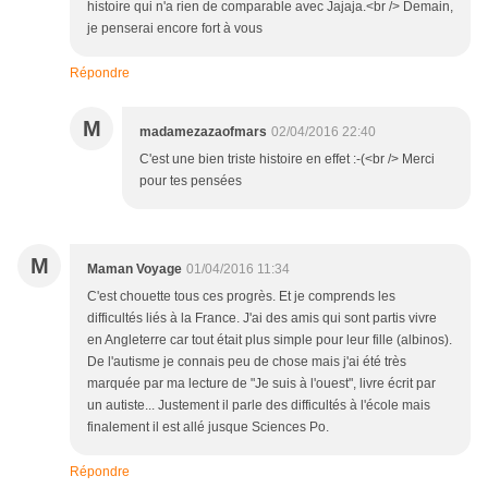
histoire qui n'a rien de comparable avec Jajaja.<br /> Demain,
je penserai encore fort à vous
Répondre
M
madamezazaofmars
02/04/2016 22:40
C'est une bien triste histoire en effet :-(<br /> Merci
pour tes pensées
M
Maman Voyage
01/04/2016 11:34
C'est chouette tous ces progrès. Et je comprends les
difficultés liés à la France. J'ai des amis qui sont partis vivre
en Angleterre car tout était plus simple pour leur fille (albinos).
De l'autisme je connais peu de chose mais j'ai été très
marquée par ma lecture de "Je suis à l'ouest", livre écrit par
un autiste... Justement il parle des difficultés à l'école mais
finalement il est allé jusque Sciences Po.
Répondre