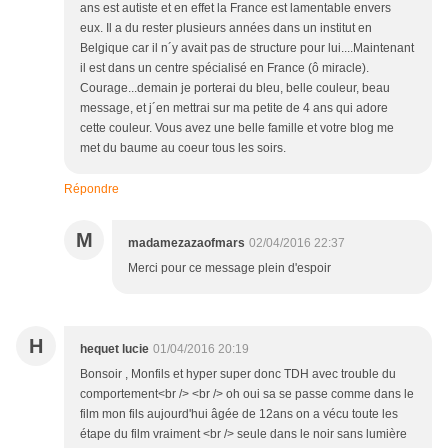
ans est autiste et en effet la France est lamentable envers
eux. Il a du rester plusieurs années dans un institut en
Belgique car il n´y avait pas de structure pour lui....Maintenant
il est dans un centre spécialisé en France (ô miracle).
Courage...demain je porterai du bleu, belle couleur, beau
message, et j´en mettrai sur ma petite de 4 ans qui adore
cette couleur. Vous avez une belle famille et votre blog me
met du baume au coeur tous les soirs.
Répondre
M
madamezazaofmars
02/04/2016 22:37
Merci pour ce message plein d'espoir
H
hequet lucie
01/04/2016 20:19
Bonsoir , Monfils et hyper super donc TDH avec trouble du
comportement<br /> <br /> oh oui sa se passe comme dans le
film mon fils aujourd'hui âgée de 12ans on a vécu toute les
étape du film vraiment <br /> seule dans le noir sans lumière