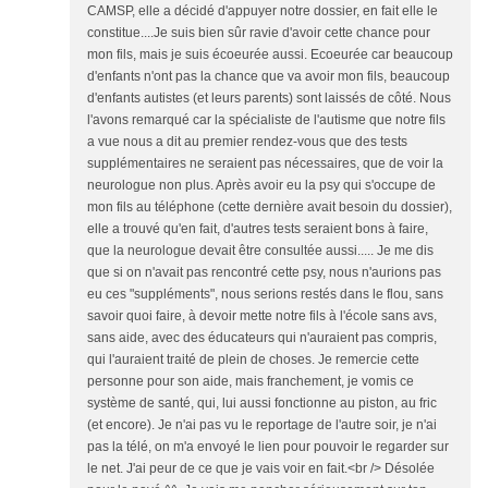
CAMSP, elle a décidé d'appuyer notre dossier, en fait elle le
constitue....Je suis bien sûr ravie d'avoir cette chance pour
mon fils, mais je suis écoeurée aussi. Ecoeurée car beaucoup
d'enfants n'ont pas la chance que va avoir mon fils, beaucoup
d'enfants autistes (et leurs parents) sont laissés de côté. Nous
l'avons remarqué car la spécialiste de l'autisme que notre fils
a vue nous a dit au premier rendez-vous que des tests
supplémentaires ne seraient pas nécessaires, que de voir la
neurologue non plus. Après avoir eu la psy qui s'occupe de
mon fils au téléphone (cette dernière avait besoin du dossier),
elle a trouvé qu'en fait, d'autres tests seraient bons à faire,
que la neurologue devait être consultée aussi..... Je me dis
que si on n'avait pas rencontré cette psy, nous n'aurions pas
eu ces "suppléments", nous serions restés dans le flou, sans
savoir quoi faire, à devoir mette notre fils à l'école sans avs,
sans aide, avec des éducateurs qui n'auraient pas compris,
qui l'auraient traité de plein de choses. Je remercie cette
personne pour son aide, mais franchement, je vomis ce
système de santé, qui, lui aussi fonctionne au piston, au fric
(et encore). Je n'ai pas vu le reportage de l'autre soir, je n'ai
pas la télé, on m'a envoyé le lien pour pouvoir le regarder sur
le net. J'ai peur de ce que je vais voir en fait.<br /> Désolée