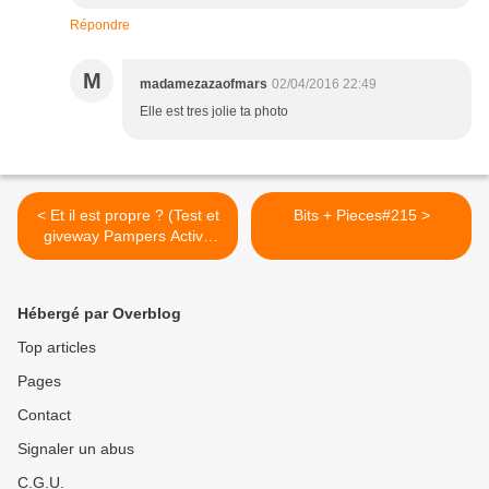
Répondre
M
madamezazaofmars
02/04/2016 22:49
Elle est tres jolie ta photo
< Et il est propre ? (Test et
Bits + Pieces#215 >
giveway Pampers Active
Fit)
Hébergé par Overblog
Top articles
Pages
Contact
Signaler un abus
C.G.U.