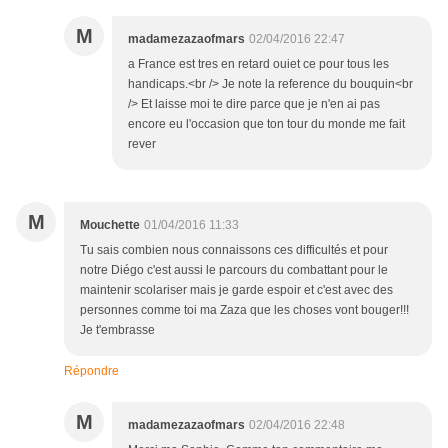
M
madamezazaofmars
02/04/2016 22:47
a France est tres en retard ouiet ce pour tous les
handicaps.<br /> Je note la reference du bouquin<br
/> Et laisse moi te dire parce que je n'en ai pas
encore eu l'occasion que ton tour du monde me fait
rever
M
Mouchette
01/04/2016 11:33
Tu sais combien nous connaissons ces difficultés et pour
notre Diégo c'est aussi le parcours du combattant pour le
maintenir scolariser mais je garde espoir et c'est avec des
personnes comme toi ma Zaza que les choses vont bouger!!!
Je t'embrasse
Répondre
M
madamezazaofmars
02/04/2016 22:48