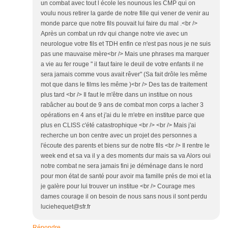
un combat avec tout l école les nounous les CMP qui on
voulu nous retirer la garde de notre fille qui vener de venir au
monde parce que notre fils pouvait lui faire du mal .<br />
Après un combat un rdv qui change notre vie avec un
neurologue votre fils et TDH enfin ce n'est pas nous je ne suis
pas une mauvaise mère<br /> Mais une phrases ma marquer
a vie au fer rouge " il faut faire le deuil de votre enfants il ne
sera jamais comme vous avait rêver" (Sa fait drôle les même
mot que dans le films les même )<br /> Des tas de traitement
plus tard <br /> Il faut le m'être dans un institue on nous
rabâcher au bout de 9 ans de combat mon corps a lacher 3
opérations en 4 ans et j'ai du le m'etre en institue parce que
plus en CLISS c'été catastrophique <br /> <br /> Mais j'ai
recherche un bon centre avec un projet des personnes a
l'écoute des parents et biens sur de notre fils <br /> Il rentre le
week end et sa va il y a des moments dur mais sa va Alors oui
notre combat ne sera jamais fini je déménage dans le nord
pour mon état de santé pour avoir ma famille prés de moi et la
je galère pour lui trouver un institue <br /> Courage mes
dames courage il on besoin de nous sans nous il sont perdu
luciehequet@sfr.fr
Répondre