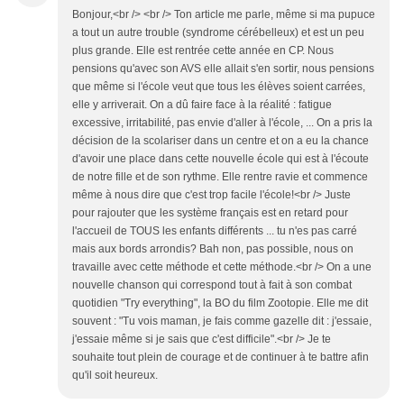
Bonjour,<br /> <br /> Ton article me parle, même si ma pupuce
a tout un autre trouble (syndrome cérébelleux) et est un peu
plus grande. Elle est rentrée cette année en CP. Nous
pensions qu'avec son AVS elle allait s'en sortir, nous pensions
que même si l'école veut que tous les élèves soient carrées,
elle y arriverait. On a dû faire face à la réalité : fatigue
excessive, irritabilité, pas envie d'aller à l'école, ... On a pris la
décision de la scolariser dans un centre et on a eu la chance
d'avoir une place dans cette nouvelle école qui est à l'écoute
de notre fille et de son rythme. Elle rentre ravie et commence
même à nous dire que c'est trop facile l'école!<br /> Juste
pour rajouter que les système français est en retard pour
l'accueil de TOUS les enfants différents ... tu n'es pas carré
mais aux bords arrondis? Bah non, pas possible, nous on
travaille avec cette méthode et cette méthode.<br /> On a une
nouvelle chanson qui correspond tout à fait à son combat
quotidien "Try everything", la BO du film Zootopie. Elle me dit
souvent : "Tu vois maman, je fais comme gazelle dit : j'essaie,
j'essaie même si je sais que c'est difficile".<br /> Je te
souhaite tout plein de courage et de continuer à te battre afin
qu'il soit heureux.