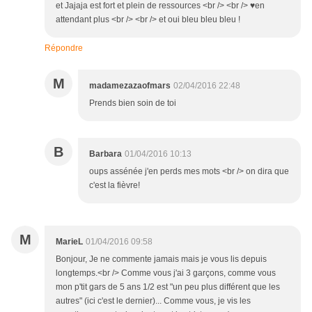
et Jajaja est fort et plein de ressources <br /> <br /> ♥en
attendant plus <br /> <br /> et oui bleu bleu bleu !
Répondre
M
madamezazaofmars
02/04/2016 22:48
Prends bien soin de toi
B
Barbara
01/04/2016 10:13
oups assénée j'en perds mes mots <br /> on dira que
c'est la fièvre!
M
MarieL
01/04/2016 09:58
Bonjour, Je ne commente jamais mais je vous lis depuis
longtemps.<br /> Comme vous j'ai 3 garçons, comme vous
mon p'tit gars de 5 ans 1/2 est "un peu plus différent que les
autres" (ici c'est le dernier)... Comme vous, je vis les