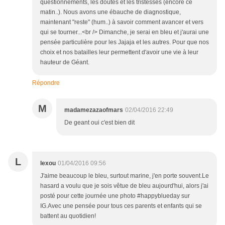
questionnements, les doutes et les tristesses (encore ce
matin..). Nous avons une ébauche de diagnostique,
maintenant "reste" (hum..) à savoir comment avancer et vers
qui se tourner...<br /> Dimanche, je serai en bleu et j'aurai une
pensée particulière pour les Jajaja et les autres. Pour que nos
choix et nos batailles leur permettent d'avoir une vie à leur
hauteur de Géant.
Répondre
M
madamezazaofmars
02/04/2016 22:49
De geant oui c'est bien dit
L
lexou
01/04/2016 09:56
J'aime beaucoup le bleu, surtout marine, j'en porte souvent.Le
hasard a voulu que je sois vêtue de bleu aujourd'hui, alors j'ai
posté pour cette journée une photo #happyblueday sur
IG.Avec une pensée pour tous ces parents et enfants qui se
battent au quotidien!