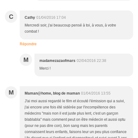
C
Cathy
01/04/2016 17:04
Mercredi soir, j'ai beaucoup pensé à toi, à vous, à votre
combat !
Répondre
M
madamezazaofmars
02/04/2016 22:38
Merci !
M
Maman@home, blog de maman
01/04/2016 13:55
J'ai moi aussi regardé le film et écouté l'émission qui a suivi,
j'ai encore une fois été sidérée par l'incompétence des
médecins "mais non il est juste plus lent, c'est un garçon
blablabla" mais comment peut on être médecin et aussi optu
(pour ne pas dire con), bon sang mais les parents
connaissent leurs enfants, faisons leur un peu plus confiance