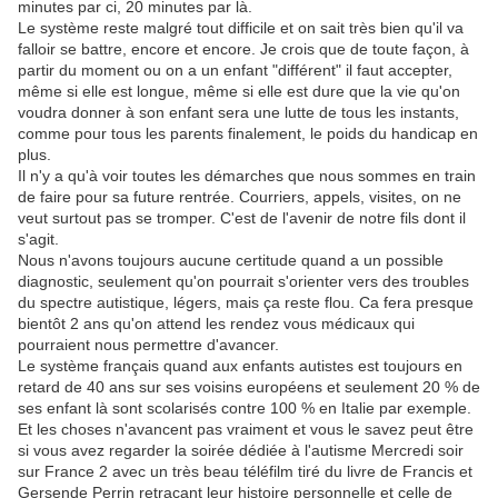
minutes par ci, 20 minutes par là.
Le système reste malgré tout difficile et on sait très bien qu'il va
falloir se battre, encore et encore. Je crois que de toute façon, à
partir du moment ou on a un enfant "différent" il faut accepter,
même si elle est longue, même si elle est dure que la vie qu'on
voudra donner à son enfant sera une lutte de tous les instants,
comme pour tous les parents finalement, le poids du handicap en
plus.
Il n'y a qu'à voir toutes les démarches que nous sommes en train
de faire pour sa future rentrée. Courriers, appels, visites, on ne
veut surtout pas se tromper. C'est de l'avenir de notre fils dont il
s'agit.
Nous n'avons toujours aucune certitude quand a un possible
diagnostic, seulement qu'on pourrait s'orienter vers des troubles
du spectre autistique, légers, mais ça reste flou. Ca fera presque
bientôt 2 ans qu'on attend les rendez vous médicaux qui
pourraient nous permettre d'avancer.
Le système français quand aux enfants autistes est toujours en
retard de 40 ans sur ses voisins européens et seulement 20 % de
ses enfant là sont scolarisés contre 100 % en Italie par exemple.
Et les choses n'avancent pas vraiment et vous le savez peut être
si vous avez regarder la soirée dédiée à l'autisme Mercredi soir
sur France 2 avec un très beau téléfilm tiré du livre de Francis et
Gersende Perrin retraçant leur histoire personnelle et celle de