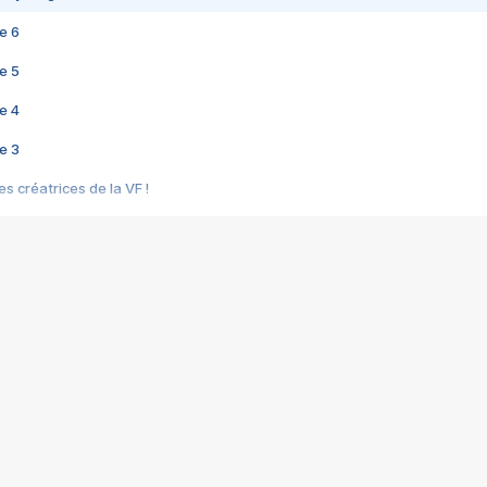
e 6
e 5
e 4
e 3
s créatrices de la VF !
e 2
e 1
e Mektoub My Love arrive enfin ! Rencontre avec Shaïn Boumedine et Sal
i : après Toni en famille
elle réalise le bouleversant Dites lui que je l'aime
ais ! Rencontre autour de Vie privée de Rebecca Zlotowski
 de Marguerite, Grave... Rencontre avec Ella Rumpf