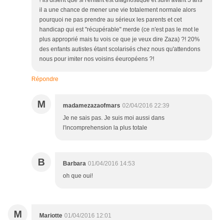
! Ils disent que si l'enfant est diagnostiqué et suivi avant 3 ans
il a une chance de mener une vie totalement normale alors
pourquoi ne pas prendre au sérieux les parents et cet
handicap qui est "récupérable" merde (ce n'est pas le mot le
plus approprié mais tu vois ce que je veux dire Zaza) ?! 20%
des enfants autistes étant scolarisés chez nous qu'attendons
nous pour imiter nos voisins éeuropéens ?!
Répondre
M
madamezazaofmars
02/04/2016 22:39
Je ne sais pas. Je suis moi aussi dans
l'incomprehension la plus totale
B
Barbara
01/04/2016 14:53
oh que oui!
M
Mariotte
01/04/2016 12:01