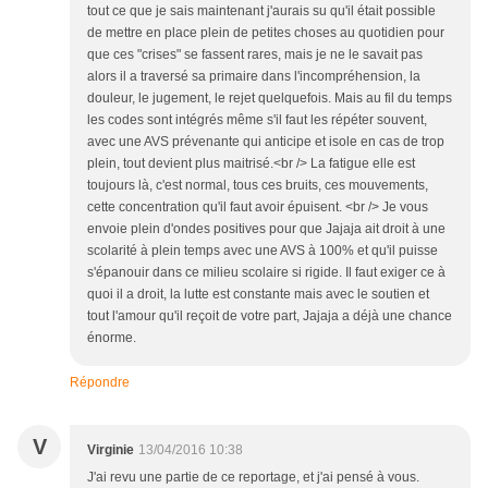
tout ce que je sais maintenant j'aurais su qu'il était possible
de mettre en place plein de petites choses au quotidien pour
que ces "crises" se fassent rares, mais je ne le savait pas
alors il a traversé sa primaire dans l'incompréhension, la
douleur, le jugement, le rejet quelquefois. Mais au fil du temps
les codes sont intégrés même s'il faut les répéter souvent,
avec une AVS prévenante qui anticipe et isole en cas de trop
plein, tout devient plus maitrisé.<br /> La fatigue elle est
toujours là, c'est normal, tous ces bruits, ces mouvements,
cette concentration qu'il faut avoir épuisent. <br /> Je vous
envoie plein d'ondes positives pour que Jajaja ait droit à une
scolarité à plein temps avec une AVS à 100% et qu'il puisse
s'épanouir dans ce milieu scolaire si rigide. Il faut exiger ce à
quoi il a droit, la lutte est constante mais avec le soutien et
tout l'amour qu'il reçoit de votre part, Jajaja a déjà une chance
énorme.
Répondre
V
Virginie
13/04/2016 10:38
J'ai revu une partie de ce reportage, et j'ai pensé à vous.