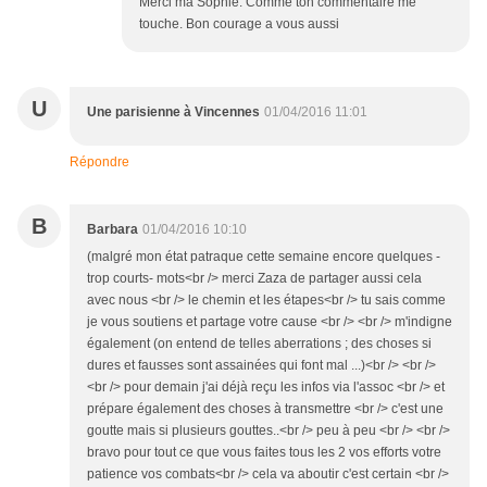
Merci ma Sophie. Comme ton commentaire me
touche. Bon courage a vous aussi
U
Une parisienne à Vincennes
01/04/2016 11:01
Répondre
B
Barbara
01/04/2016 10:10
(malgré mon état patraque cette semaine encore quelques -
trop courts- mots<br /> merci Zaza de partager aussi cela
avec nous <br /> le chemin et les étapes<br /> tu sais comme
je vous soutiens et partage votre cause <br /> <br /> m'indigne
également (on entend de telles aberrations ; des choses si
dures et fausses sont assainées qui font mal ...)<br /> <br />
<br /> pour demain j'ai déjà reçu les infos via l'assoc <br /> et
prépare également des choses à transmettre <br /> c'est une
goutte mais si plusieurs gouttes..<br /> peu à peu <br /> <br />
bravo pour tout ce que vous faites tous les 2 vos efforts votre
patience vos combats<br /> cela va aboutir c'est certain <br />