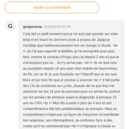
Ajouter un commentaire
G
gregorovna
15/04/2016 01:55
Cela fait un petit moment que je ne suis pas passée sur votre
blog et en lisant les derniers posts à propos de Jajaja je
constate que malheureusement rien ne change à l'école. <br
/> Je n'ai pas regardé le téléfilm, je l'ai enregistré pour plus
tard, comme le cerveau d'Hugo que j'ai depuis 2 ans et que je
n'ai toujours pas vu... Je n'y arrive pas. <br /> Je vis tout cela
au quotidien depuis 18 ans avec mon Autiste de haut niveau
de fils, sur un fil, je suis focalisée sur l'objectif que je me suis
fixée et sur mon fils que je pousse à avancer.<br /> Il fait partie
des 1% de scolarisés au Lycée, j'essaie de ne pas trop me
retourner sur les 14 ans de parcours pour en arriver là, surtout
sur les années de primaire avant le diagnostic à presque 10
ans au CRA.<br /> Mon fils a parlé à plus de 4 ans et son
comportement a été très problématique au primaire. Mais ce
comportement n'était que sa façon de s'exprimer et manifester
son angoisse, ses interrogations, sa confusion face à des
codes qu'il ne connaissait pas.<br /> A l'époque si j'avais su