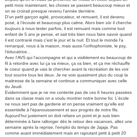
petit mois maintenant, les choses se passent beaucoup mieux et
on se croirait presque revenu l'année dernière.
D'un petit garçon agité, provocateur, et remuant, il est devenu
posé, à l'écoute et beaucoup plus calme. Alors bien sûr il cherche
toujours à nous tester parfois, il est remuant mais comme tout
enfant de 5 ans je pense, et sait très bien nous faire savoir quand
il est contrarié mais c'est le jour et la nuit. Et tout le monde l'a
remarqué, nous à la maison, mais aussi l'orthophoniste, le psy,
l'éducatrice...
Avec l'AVS qui l'accompagne et qui a visiblement eu beaucoup de
fil à retordre avec lui ça va mieux, ça va bien, et ça me réchauffe
le coeur quand je vais le chercher avant la récréation de les voir
tout sourire tous les deux. Je ne vois quasiment plus du coup la
maitresse de la semaine et continue a communiquer avec celle
du Jeudi.
Evidemment que je ne me contente pas de ces 6 heures passées
dans sa classe mais on a voulu montrer notre bonne foi. L'école
ne nous sert pas de garderie et on pense vraiment qu'elle est
essentielle à l'épanouissement et aux progrès de notre fils.
Aujourd'hui justement on doit refaire un point et je suis bien
déterminée à faire rallonger dès le retour des vacances, allez une
semaine après la reprise, l'emploi du temps de Jajaja. Pas
comme avant immédiatement mais en rajoutant petit à petit 20