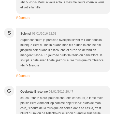
<br /> <br /> Merci à vous et tous mes meilleurs voeux à vous
et votre famille
Répondre
S
Solenel
03/01/2016 22:53
Super concours je participe avec plaisir!<br /> Pour nous la
musique c'est du matin quand mon fils allune la chaîne hifi
jusqu'au soir quand il est couché et qu'on se détend en
mangeant!<br /> En journee plutôt la radio ou danceflore, le
soir plus calé avec Adèle, jazz ou autre musique d'ambiance!
<br /> Merciiii
Répondre
G
Geekette Bretonne
03/01/2016 20:47
coucou,<br /> Merci pour ce chouette concours je tente avec
plaisir, c'est vraiment top comme objet !<br /> alors de mon
coté, j'écoute de la musique en soirée dans ce cas là, c'est
plutot du rai ou de l'electro<br /> sinon quand je suis seule,