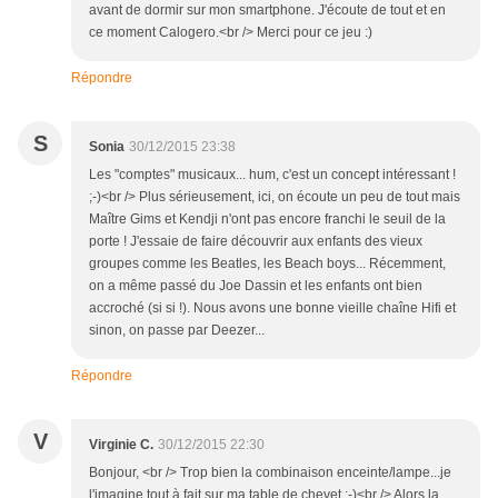
avant de dormir sur mon smartphone. J'écoute de tout et en
ce moment Calogero.<br /> Merci pour ce jeu :)
Répondre
S
Sonia
30/12/2015 23:38
Les "comptes" musicaux... hum, c'est un concept intéressant !
;-)<br /> Plus sérieusement, ici, on écoute un peu de tout mais
Maître Gims et Kendji n'ont pas encore franchi le seuil de la
porte ! J'essaie de faire découvrir aux enfants des vieux
groupes comme les Beatles, les Beach boys... Récemment,
on a même passé du Joe Dassin et les enfants ont bien
accroché (si si !). Nous avons une bonne vieille chaîne Hifi et
sinon, on passe par Deezer...
Répondre
V
Virginie C.
30/12/2015 22:30
Bonjour, <br /> Trop bien la combinaison enceinte/lampe...je
l'imagine tout à fait sur ma table de chevet ;-)<br /> Alors la