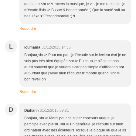
quotidien.<br /> A travers la musique, je vis, je me recueille, je
m'évade !!<br /> Bizxxx & bonne année :) Que la santé soit au
beau fixe ♥ C'est primordial :) ♥
Répondre
L
loumama
31/12/2015 14:36
Bonjour,<br /> Pour ma part, je l'écoute sur le lecteur dvd je ne
suis pas très bien équipée.<br /> Du coup je n'écoute pas
aussi souvent que je voudrais car pas simple d'utilisation.<br
/> Surtout que j'aime bien l'écouter n'importe quand !<br />
bon réveillon
Répondre
D
Djahann
31/12/2015 09:31
Bonjour, <br /> Merci pour ce super concours auquel je
participe avec plaisir. <br /> En générale, je l'écoute sur mon
ordinateur avec des écouteurs, lorsque je blogue ou que je lis