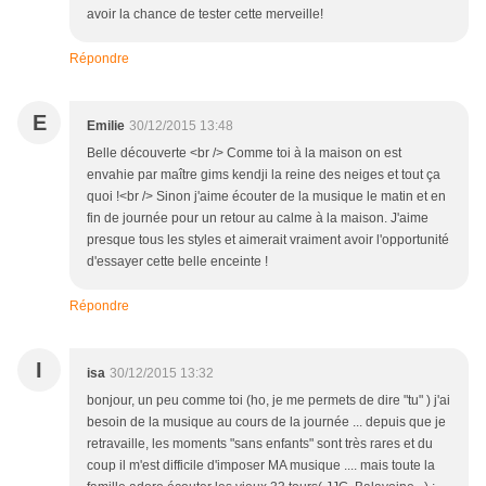
avoir la chance de tester cette merveille!
Répondre
E
Emilie
30/12/2015 13:48
Belle découverte <br /> Comme toi à la maison on est
envahie par maître gims kendji la reine des neiges et tout ça
quoi !<br /> Sinon j'aime écouter de la musique le matin et en
fin de journée pour un retour au calme à la maison. J'aime
presque tous les styles et aimerait vraiment avoir l'opportunité
d'essayer cette belle enceinte !
Répondre
I
isa
30/12/2015 13:32
bonjour, un peu comme toi (ho, je me permets de dire "tu" ) j'ai
besoin de la musique au cours de la journée ... depuis que je
retravaille, les moments "sans enfants" sont très rares et du
coup il m'est difficile d'imposer MA musique .... mais toute la