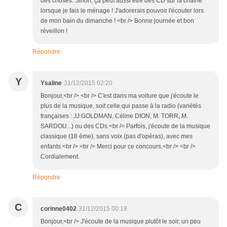
des choses. Sinon, ça peut aussi être des CD sur la chaine
lorsque je fais le ménage ! J'adorerais pouvoir l'écouter lors
de mon bain du dimanche ! <br /> Bonne journée et bon
réveillon !
Répondre
Y
Ysaline
31/12/2015 02:20
Bonjour,<br /> <br /> C'est dans ma voiture que j'écoute le
plus de la musique, soit celle qui passe à la radio (variétés
françaises : JJ GOLDMAN, Céline DION, M. TORR, M.
SARDOU...) ou des CDs.<br /> Parfois, j'écoute de la musique
classique (18 ème), sans voix (pas d'opéras), avec mes
enfants.<br /> <br /> Merci pour ce concours.<br /> <br />
Cordialement.
Répondre
C
corinne0402
31/12/2015 00:18
Bonjour,<br /> J'écoute de la musique plutôt le soir, un peu