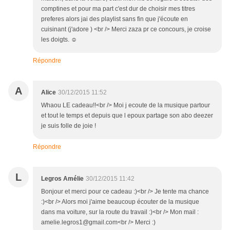
comptines et pour ma part c'est dur de choisir mes titres
preferes alors jai des playlist sans fin que j'écoute en
cuisinant (j'adore ) <br /> Merci zaza pr ce concours, je croise
les doigts. ☺
Répondre
A
Alice
30/12/2015 11:52
Whaou LE cadeau!!<br /> Moi j ecoute de la musique partour
et tout le temps et depuis que l epoux partage son abo deezer
je suis folle de joie !
Répondre
L
Legros Amélie
30/12/2015 11:42
Bonjour et merci pour ce cadeau :)<br /> Je tente ma chance
:)<br /> Alors moi j'aime beaucoup écouter de la musique
dans ma voiture, sur la route du travail :)<br /> Mon mail :
amelie.legros1@gmail.com<br /> Merci :)