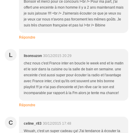
Bonsoir et merci pour ce concours !<br /> Pour ma part, j'ai
offert une enceinte à mon homme il y a 2 ans maintenant mais
je suis jalouse !!!! <br /> J'aimerais écouter ce que je veux ou
je veux car nous n'avons pas forcement les mêmes goûts. Je
suis très chanson française et pas lui !<br /> Bibine
Répondre
L
lisonsuzon
30/12/2015 20:29
chez nous c'est France inter en boucle le week end et le matin
et le soir dans la cuisine ou la salle de bain en semaine. une
enceinte c'est aussi super pour écouter la radio et l'avantage
avec France inter, c'est qu'ils ont souvent une très bonne
playlist !!! je n'ai pas d'enceinte et j'en rêve car le son est
incomparable par rapport à la Fm alors je tente ma chance!
Répondre
C
celine_r83
30/12/2015 17:48
Wouah, c'est un super cadeau ça! J'ai tendance à écouter la