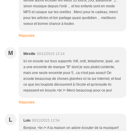
famille adore écouter les vieux 33 tours( JJG, Balavoine ..) ;
sinon musique depuis l'ordi ... et les enfants sont en mode
MP3 et casque sur les oreilles . Merci pour le cadeau; merci
pour tes articles et ton partage quasi quotidien ... meilleurs
voeux et bonne chance à toutes
Répondre
M
Mireille
30/12/2015 13:14
Ici on ecoute sur tous supports: hifi, ordi, telephone, ipad...on
a une enceinte de marque "B" dont je suis plutot contente,
mais une seule enceinte pour 5...ca n'est pas assez! On
ecoute beaucoup de choses glanées ici-la sur internet, et tout
ce que les loupiots découvrent à l'école et qu'ensuite ils
repassent en boucle.<br /> Merci beaucoup pour ce jeu!
Répondre
L
Lolo
30/12/2015 12:54
Bonjour, <br /> A la maison on adore écouter de la musique!!