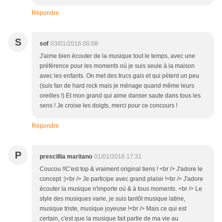
Répondre
S
sof
03/01/2016 00:08
J'aime bien écouter de la musique tout le temps, avec une
préférence pour les moments où je suis seule à la maison
avec les enfants. On met des trucs gais et qui pètent un peu
(suis fan de hard rock mais je ménage quand même leurs
oreilles !) Et mon grand qui aime danser saute dans tous les
sens ! Je croise les doigts, merci pour ce concours !
Répondre
P
prescillia maritano
01/01/2016 17:31
Coucou !!C'est top & vraiment original tiens ! <br /> J'adore le
concept :)<br /> Je participe avec grand plaisir !<br /> J'adore
écouter la musique n'importe où & à tous moments. <br /> Le
style des musiques varie, je suis tantôt musique latine,
musique triste, musique joyeuse !<br /> Mais ce qui est
certain, c'est que la musique fait partie de ma vie au