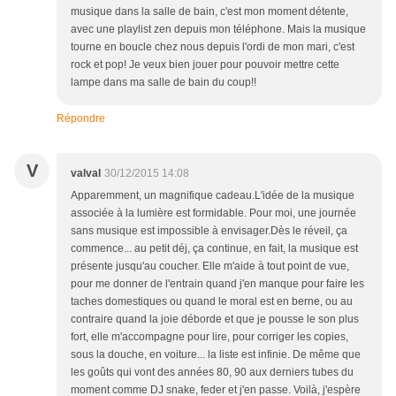
musique dans la salle de bain, c'est mon moment détente,
avec une playlist zen depuis mon téléphone. Mais la musique
tourne en boucle chez nous depuis l'ordi de mon mari, c'est
rock et pop! Je veux bien jouer pour pouvoir mettre cette
lampe dans ma salle de bain du coup!!
Répondre
V
valval
30/12/2015 14:08
Apparemment, un magnifique cadeau.L'idée de la musique
associée à la lumière est formidable. Pour moi, une journée
sans musique est impossible à envisager.Dès le réveil, ça
commence... au petit déj, ça continue, en fait, la musique est
présente jusqu'au coucher. Elle m'aide à tout point de vue,
pour me donner de l'entrain quand j'en manque pour faire les
taches domestiques ou quand le moral est en berne, ou au
contraire quand la joie déborde et que je pousse le son plus
fort, elle m'accompagne pour lire, pour corriger les copies,
sous la douche, en voiture... la liste est infinie. De même que
les goûts qui vont des années 80, 90 aux derniers tubes du
moment comme DJ snake, feder et j'en passe. Voilà, j'espère