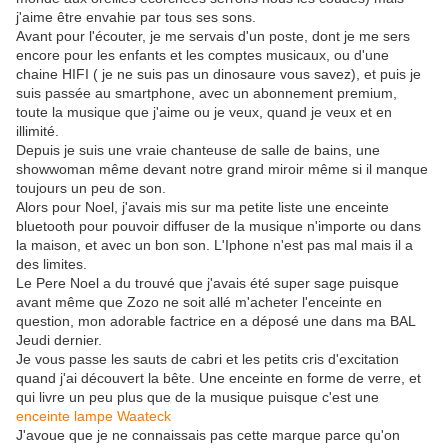
j'aime être envahie par tous ses sons.
Avant pour l'écouter, je me servais d'un poste, dont je me sers
encore pour les enfants et les comptes musicaux, ou d'une
chaine HIFI ( je ne suis pas un dinosaure vous savez), et puis je
suis passée au smartphone, avec un abonnement premium,
toute la musique que j'aime ou je veux, quand je veux et en
illimité.
Depuis je suis une vraie chanteuse de salle de bains, une
showwoman même devant notre grand miroir même si il manque
toujours un peu de son.
Alors pour Noel, j'avais mis sur ma petite liste une enceinte
bluetooth pour pouvoir diffuser de la musique n'importe ou dans
la maison, et avec un bon son. L'Iphone n'est pas mal mais il a
des limites.
Le Pere Noel a du trouvé que j'avais été super sage puisque
avant même que Zozo ne soit allé m'acheter l'enceinte en
question, mon adorable factrice en a déposé une dans ma BAL
Jeudi dernier.
Je vous passe les sauts de cabri et les petits cris d'excitation
quand j'ai découvert la bête. Une enceinte en forme de verre, et
qui livre un peu plus que de la musique puisque c'est une
enceinte lampe Waateck
J'avoue que je ne connaissais pas cette marque parce qu'on