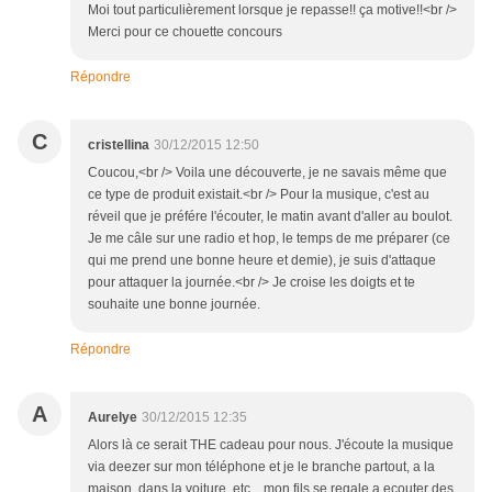
Moi tout particulièrement lorsque je repasse!! ça motive!!<br />
Merci pour ce chouette concours
Répondre
C
cristellina
30/12/2015 12:50
Coucou,<br /> Voila une découverte, je ne savais même que
ce type de produit existait.<br /> Pour la musique, c'est au
réveil que je préfére l'écouter, le matin avant d'aller au boulot.
Je me câle sur une radio et hop, le temps de me préparer (ce
qui me prend une bonne heure et demie), je suis d'attaque
pour attaquer la journée.<br /> Je croise les doigts et te
souhaite une bonne journée.
Répondre
A
Aurelye
30/12/2015 12:35
Alors là ce serait THE cadeau pour nous. J'écoute la musique
via deezer sur mon téléphone et je le branche partout, a la
maison, dans la voiture, etc... mon fils se regale a ecouter des