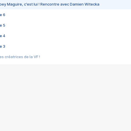
bey Maguire, c'est lui ! Rencontre avec Damien Witecka
e 6
e 5
e 4
e 3
s créatrices de la VF !
e 2
e 1
e Mektoub My Love arrive enfin ! Rencontre avec Shaïn Boumedine et Sal
i : après Toni en famille
elle réalise le bouleversant Dites lui que je l'aime
ais ! Rencontre autour de Vie privée de Rebecca Zlotowski
 de Marguerite, Grave... Rencontre avec Ella Rumpf