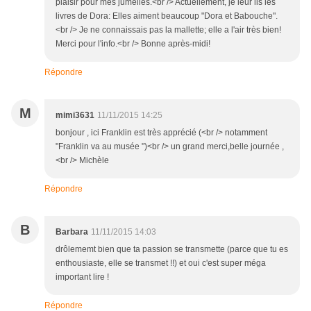
plaisir pour mes jumelles.<br /> Actuellement, je leur lis les
livres de Dora: Elles aiment beaucoup "Dora et Babouche".
<br /> Je ne connaissais pas la mallette; elle a l'air très bien!
Merci pour l'info.<br /> Bonne après-midi!
Répondre
M
mimi3631
11/11/2015 14:25
bonjour , ici Franklin est très apprécié (<br /> notamment
"Franklin va au musée ")<br /> un grand merci,belle journée ,
<br /> Michèle
Répondre
B
Barbara
11/11/2015 14:03
drôlememt bien que ta passion se transmette (parce que tu es
enthousiaste, elle se transmet !!) et oui c'est super méga
important lire !
Répondre