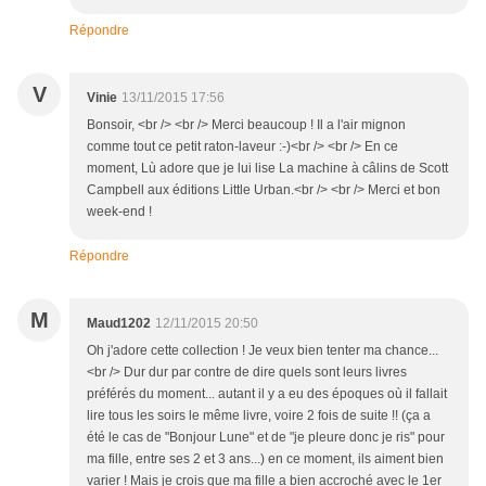
Répondre
V
Vinie
13/11/2015 17:56
Bonsoir, <br /> <br /> Merci beaucoup ! Il a l'air mignon
comme tout ce petit raton-laveur :-)<br /> <br /> En ce
moment, Lù adore que je lui lise La machine à câlins de Scott
Campbell aux éditions Little Urban.<br /> <br /> Merci et bon
week-end !
Répondre
M
Maud1202
12/11/2015 20:50
Oh j'adore cette collection ! Je veux bien tenter ma chance...
<br /> Dur dur par contre de dire quels sont leurs livres
préférés du moment... autant il y a eu des époques où il fallait
lire tous les soirs le même livre, voire 2 fois de suite !! (ça a
été le cas de "Bonjour Lune" et de "je pleure donc je ris" pour
ma fille, entre ses 2 et 3 ans...) en ce moment, ils aiment bien
varier ! Mais je crois que ma fille a bien accroché avec le 1er