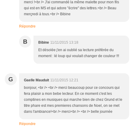
merci !<br /> J'ai commandé la même malette pour mon fils
qui est en MS et qui adore "écrire" des lettres.<br /> Beau
merçredi à tous.<br /> Bibine
Répondre
B
Bibine
11/11/2015 13:18
Et désolée j'en ai oublié sa lecture préfèrée du
moment : lé loup qui voulait changer de couleur !!!
G
Gaelle Mauduit
11/11/2015 12:21
bonjour, <br /> <br /> merci beaucoup pour ce concours qui
fera plaisir a mon bebe lecteur. En ce moment c'est les
comptines en musiques qui marche bien de chez Grund et le
titre phare est mes premieres chansons de Noel, on se met
dans l'ambiance!<br /> merci<br /> <br /> belle journée
Répondre