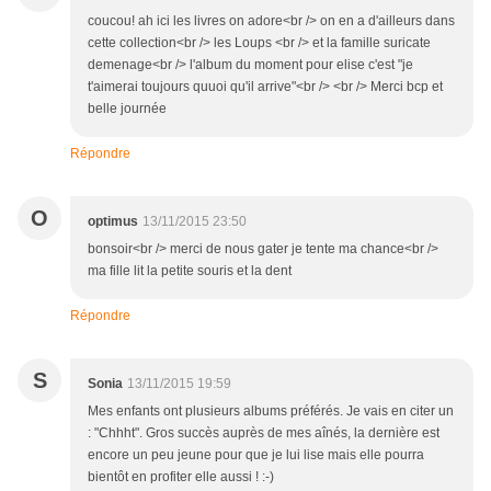
coucou! ah ici les livres on adore<br /> on en a d'ailleurs dans
cette collection<br /> les Loups <br /> et la famille suricate
demenage<br /> l'album du moment pour elise c'est "je
t'aimerai toujours quuoi qu'il arrive"<br /> <br /> Merci bcp et
belle journée
Répondre
O
optimus
13/11/2015 23:50
bonsoir<br /> merci de nous gater je tente ma chance<br />
ma fille lit la petite souris et la dent
Répondre
S
Sonia
13/11/2015 19:59
Mes enfants ont plusieurs albums préférés. Je vais en citer un
: "Chhht". Gros succès auprès de mes aînés, la dernière est
encore un peu jeune pour que je lui lise mais elle pourra
bientôt en profiter elle aussi ! :-)