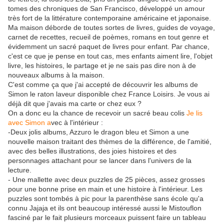
tomes des chroniques de San Francisco, développé un amour
très fort de la littérature contemporaine américaine et japonaise.
Ma maison déborde de toutes sortes de livres, guides de voyage,
carnet de recettes, recueil de poèmes, romans en tout genre et
évidemment un sacré paquet de livres pour enfant. Par chance,
c'est ce que je pense en tout cas, mes enfants aiment lire, l'objet
livre, les histoires, le partage et je ne sais pas dire non à de
nouveaux albums à la maison.
C'est comme ça que j'ai accepté de découvrir les albums de
Simon le raton laveur disponible chez France Loisirs. Je vous ai
déjà dit que j'avais ma carte or chez eux ?
On a donc eu la chance de recevoir un sacré beau colis
Je lis
avec Simon a
vec à l'intérieur :
-Deux jolis albums, Azzuro le dragon bleu et Simon a une
nouvelle maison traitant des thèmes de la différence, de l'amitié,
avec des belles illustrations, des joies histoires et des
personnages attachant pour se lancer dans l'univers de la
lecture.
- Une mallette avec deux puzzles de 25 pièces, assez grosses
pour une bonne prise en main et une histoire à l'intérieur. Les
puzzles sont tombés à pic pour la parenthèse sans école qu'a
connu Jajaja et ils ont beaucoup intéressé aussi le Mistouflon
fasciné par le fait plusieurs morceaux puissent faire un tableau