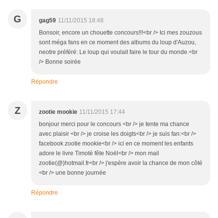
G
gag59
11/11/2015 18:48
Bonsoir, encore un chouette concours!!!<br /> Ici mes zouzous
sont méga fans en ce moment des albums du loup d'Auzou,
neotre préféré: Le loup qui voulait faire le tour du monde.<br
/> Bonne soirée
Répondre
Z
zootie mookie
11/11/2015 17:44
bonjour merci pour le concours <br /> je tente ma chance
avec plaisir <br /> je croise les doigts<br /> je suis fan:<br />
facebook zootie mookie<br /> ici en ce moment les enfants
adore le livre Timoté fête Noël<br /> mon mail
zootie(@)hotmail.fr<br /> j'espère avoir la chance de mon côté
<br /> une bonne journée
Répondre