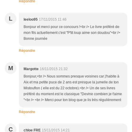
Répondre
L
leeloo95
17/11/2015 11:46
Bonjour et merci pour ce concours !<br /> Le livre préféré de
mon fils actuellement c'est "P'tit loup aime son doudou"<br />
Bonne journée
Répondre
M
Margotte
16/11/2015 21:32
Bonjour,<br /> Nous sommes presque voisines car j'habite à
Aix et ma petite puce de 2 ans est presque la jumelle de ton
Mistouflon ( elle est du 22 octobre).<br /> Un de ses livres
préféré du moment est le classique "Devine combien je t'aime
"<br /> <br /> Merci pour ton blog que je lis très régulièrement
Répondre
C
chloe FRE
15/11/2015 14:21