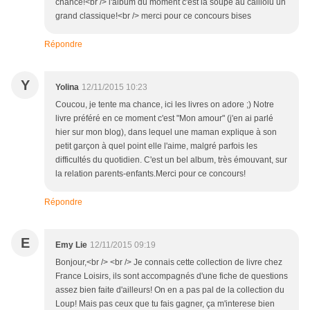
chance!<br /> l'album du moment c'est la soupe au cailloiu un
grand classique!<br /> merci pour ce concours bises
Répondre
Y
Yolina
12/11/2015 10:23
Coucou, je tente ma chance, ici les livres on adore ;) Notre
livre préféré en ce moment c'est "Mon amour" (j'en ai parlé
hier sur mon blog), dans lequel une maman explique à son
petit garçon à quel point elle l'aime, malgré parfois les
difficultés du quotidien. C'est un bel album, très émouvant, sur
la relation parents-enfants.Merci pour ce concours!
Répondre
E
Emy Lie
12/11/2015 09:19
Bonjour,<br /> <br /> Je connais cette collection de livre chez
France Loisirs, ils sont accompagnés d'une fiche de questions
assez bien faite d'ailleurs! On en a pas pal de la collection du
Loup! Mais pas ceux que tu fais gagner, ça m'interese bien