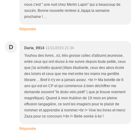
nous c'est " une nuit chez Merlin Lapin" qui a beaucoup de
succès. Bonne nouvelle rentree à Jajaja la semaine
prochaine ! ...
Répondre
D
Daria_0914
11/11/2015 21:34
Youhou des livres...ici, très grosse collec d'albums jeunesse,
entre ceux qui ont réussi à me suivre depuis toute petite, ceux
que j'ai achetés quand j'étais étudiante, ceux des abos école
des loisirs et ceux que me met entre les mains ma gentille
libraire ... Bref il n'y en a jamais assez. <br /> Ma belette de 6
ans qui est en CP et qui commence à bien déchiffrer me
demande souvent "le dodu velu petit" ( que je trouve vraiment
magnifique). Quand à mon trublion de 19 mois en pleine
effusion langagière, ce sont les imagiers pour le plaisir de
nommer et apprendre à nommer.<br /> Vive les livres et merci
Zaza pour ce concours !<br /> Belle soirée à toi !
Répondre