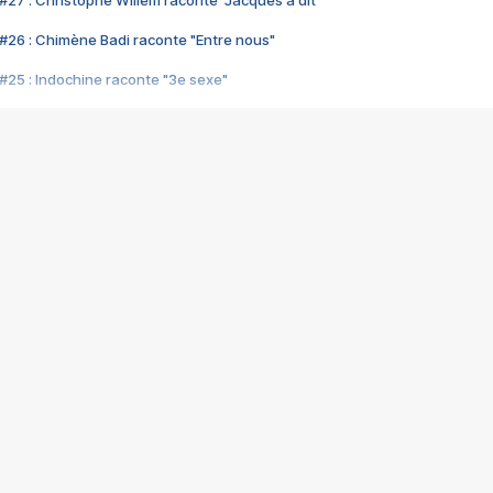
#27 : Christophe Willem raconte "Jacques a dit"
#26 : Chimène Badi raconte "Entre nous"
#25 : Indochine raconte "3e sexe"
#24 : Zaho raconte "C'est chelou"
#23 : Patrick Bruel raconte "Au café des délices"
#22 : Kyo raconte "Le chemin"
#21 : Nolwenn Leroy raconte "Cassé"
#20 : Patrick Hernandez raconte "Born to be alive"
#19 : Lorie raconte "Près de moi"
#18 : Michael Jones raconte "A nos actes manqués" (avec Jean-Jacque
#17 : Khaled raconte "Aïcha"
#16 : Corneille raconte "Parce qu'on vient de loin"
#15 : Indochine raconte "L'aventurier"