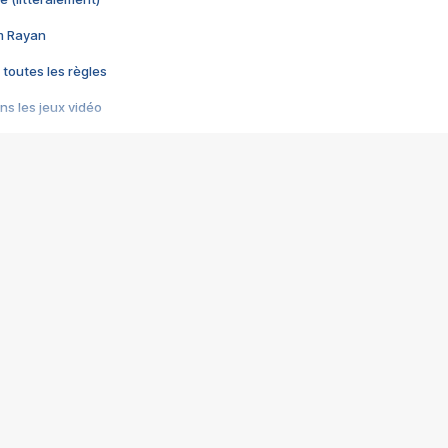
im Rayan
 toutes les règles
s les jeux vidéo
us choquant de Rockstar ? - Le scandale BULLY
e plus moche de Steam
du RÊVE tourne au CAUCHEMAR
pendant 8 heures
it… à tort
umiliés par un jeu vidéo
ire - Final Fantasy 8
ti un empire - Age of Empires
story DOFUS