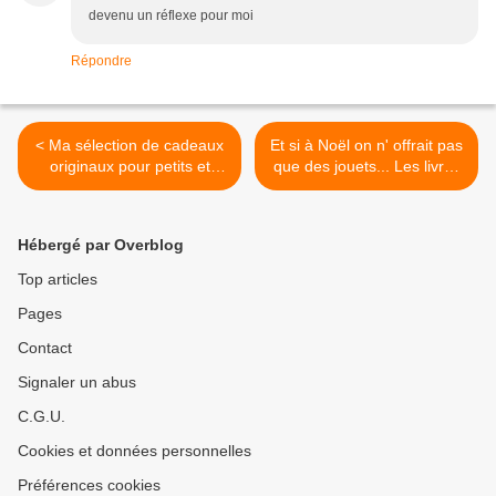
devenu un réflexe pour moi
Répondre
< Ma sélection de cadeaux
Et si à Noël on n' offrait pas
originaux pour petits et
que des jouets... Les livres
grands
c'est bien aussi (avec un
beau cadeau dedans) >
Hébergé par Overblog
Top articles
Pages
Contact
Signaler un abus
C.G.U.
Cookies et données personnelles
Préférences cookies