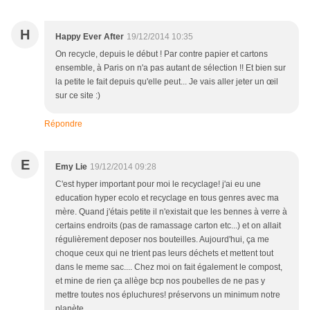
H
Happy Ever After
19/12/2014 10:35
On recycle, depuis le début ! Par contre papier et cartons
ensemble, à Paris on n'a pas autant de sélection !! Et bien sur
la petite le fait depuis qu'elle peut... Je vais aller jeter un œil
sur ce site :)
Répondre
E
Emy Lie
19/12/2014 09:28
C'est hyper important pour moi le recyclage! j'ai eu une
education hyper ecolo et recyclage en tous genres avec ma
mère. Quand j'étais petite il n'existait que les bennes à verre à
certains endroits (pas de ramassage carton etc...) et on allait
régulièrement deposer nos bouteilles. Aujourd'hui, ça me
choque ceux qui ne trient pas leurs déchets et mettent tout
dans le meme sac.... Chez moi on fait également le compost,
et mine de rien ça allège bcp nos poubelles de ne pas y
mettre toutes nos épluchures! préservons un minimum notre
planète....