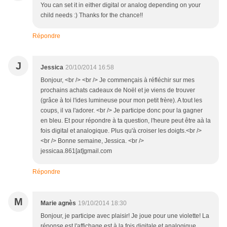
You can set it in either digital or analog depending on your
child needs :) Thanks for the chance!!
Répondre
J
Jessica
20/10/2014 16:58
Bonjour, <br /> <br /> Je commençais à réfléchir sur mes
prochains achats cadeaux de Noël et je viens de trouver
(grâce à toi l'ides lumineuse pour mon petit frère). A tout les
coups, il va l'adorer. <br /> Je participe donc pour la gagner
en bleu. Et pour répondre à ta question, l'heure peut être aà la
fois digital et analogique. Plus qu'à croiser les doigts.<br />
<br /> Bonne semaine, Jessica. <br />
jessicaa.861[at]gmail.com
Répondre
M
Marie agnès
19/10/2014 18:30
Bonjour, je participe avec plaisir! Je joue pour une violette! La
réponse est l'affichage est à la fois digitale et analogique.