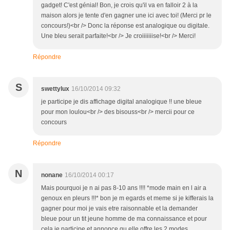
gadget! C'est génial! Bon, je crois qu'il va en falloir 2 à la
maison alors je tente d'en gagner une ici avec toi! (Merci pr le
concours!)<br /> Donc la réponse est analogique ou digitale.
Une bleu serait parfaite!<br /> Je croiiiiiiise!<br /> Merci!
Répondre
S
swettylux
16/10/2014 09:32
je participe je dis affichage digital analogique !! une bleue
pour mon loulou<br /> des bisouss<br /> mercii pour ce
concours
Répondre
N
nonane
16/10/2014 00:17
Mais pourquoi je n ai pas 8-10 ans !!!! *mode main en l air a
genoux en pleurs !!!* bon je m egards et meme si je kifferais la
gagner pour moi je vais etre raisonnable et la demander
bleue pour un tit jeune homme de ma connaissance et pour
cela je participe et annonce qu elle offre les 2 modes