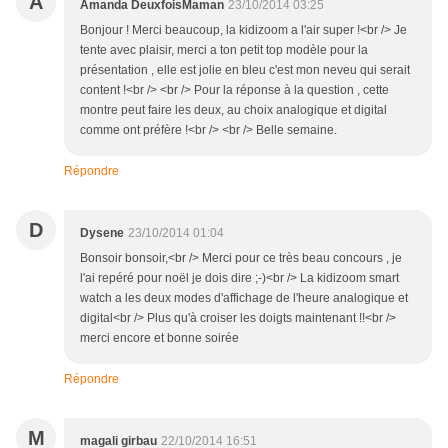
A
Amanda DeuxfoisMaman
23/10/2014 03:25
Bonjour ! Merci beaucoup, la kidizoom a l'air super !<br /> Je
tente avec plaisir, merci a ton petit top modèle pour la
présentation , elle est jolie en bleu c'est mon neveu qui serait
content !<br /> <br /> Pour la réponse à la question , cette
montre peut faire les deux, au choix analogique et digital
comme ont préfère !<br /> <br /> Belle semaine.
Répondre
D
Dysene
23/10/2014 01:04
Bonsoir bonsoir,<br /> Merci pour ce très beau concours , je
l'ai repéré pour noël je dois dire ;-)<br /> La kidizoom smart
watch a les deux modes d'affichage de l'heure analogique et
digital<br /> Plus qu'à croiser les doigts maintenant !!<br />
merci encore et bonne soirée
Répondre
M
magali girbau
22/10/2014 16:51